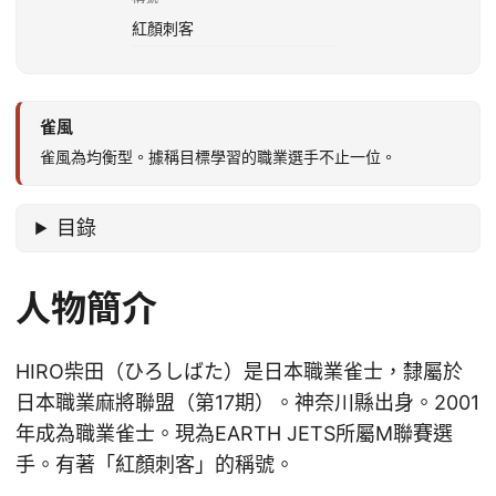
紅顏刺客
雀風
雀風為均衡型。據稱目標學習的職業選手不止一位。
目錄
人物簡介
HIRO柴田（ひろしばた）是日本職業雀士，隸屬於
日本職業麻將聯盟（第17期）。神奈川縣出身。2001
年成為職業雀士。現為EARTH JETS所屬M聯賽選
手。有著「紅顏刺客」的稱號。