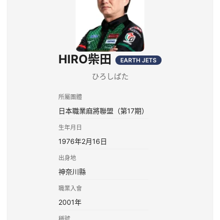
HIRO柴田
EARTH JETS
ひろしばた
所屬團體
日本職業麻將聯盟（第17期）
生年月日
1976年2月16日
出身地
神奈川縣
職業入會
2001年
稱號