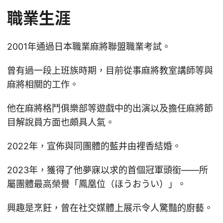
職業生涯
2001年通過日本職業麻將聯盟職業考試。
曾有過一段上班族時期，目前從事麻將教室講師等與
麻將相關的工作。
他在麻將格鬥俱樂部等遊戲中的出演以及擔任麻將節
目解說員方面也頗具人氣。
2022年，宣佈與同團體的藍井由裡香結婚。
2023年，獲得了他夢寐以求的首個冠軍頭銜——所
屬團體最高榮譽「鳳凰位（ほうおうい）」。
興趣是烹飪，曾在社交媒體上展示令人驚豔的廚藝。