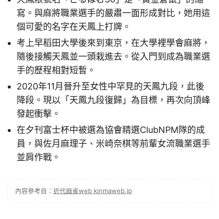
寫。與麻將職業選手的嚴肅一面形成對比，她用這
個可愛的名字在天鳳上打牌。
考上早稻田大學後來到東京，在大學裡學會麻將，
隨後接觸天鳳並一頭栽進去。從入門到成為職業選
手的歷程相對短暫。
2020年11月晉升至女性中罕見的天鳳九段，此後
降段。現以「天鳳九段復歸」為目標，再次向頂峰
發起衝擊。
在夕刊富士杯中被選為協會精選ClubNPM隊的成
員，與佐月麻理子、米崎奈棋等前輩女流職業選手
並肩作戰。
內容參考自：
近代麻雀web kinmaweb.jp