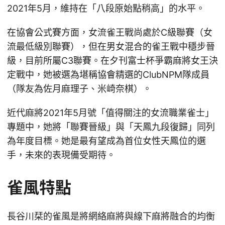
2021年5月，維持在「八段原始點稍高」的水平。
在協會公式賽方面，女流雀王戰尚處於C級聯賽（女
流最低級別聯賽），但在男女混合的雀王戰中穩步晉
級，目前所屬C3聯賽。在夕刊富士杯爭霸麻將女王決
定戰中，她被選為堪稱協會精選的ClubNPM隊成員
（隊友為佐月麻理子、米崎奈棋）。
近代麻將2021年5月號「值得關注的女流職業雀士」
專題中，她將「聯賽晉級」與「天鳳九段復歸」同列
為年度目標。她是最有望成為首位女性天鳳位的選
手，未來的表現備受期待。
雀風特點
長谷川栞的雀風是將網絡麻將與線下麻將融合的均衡