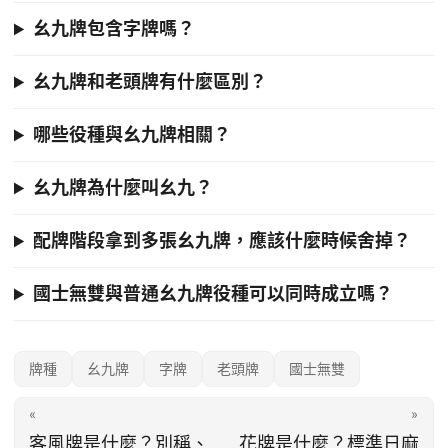
幺九牌包含字牌嗎？
幺九牌和老頭牌有什麼區別？
哪些役種與幺九牌相關？
幺九牌為什麼叫幺九？
配牌階段拿到多張幺九牌，應該什麼時候舍掉？
國士無雙與普通幺九牌役種可以同時成立嗎？
牌種
幺九牌
字牌
老頭牌
國士無雙
«
»
客風牌是什麼？別稱、
花牌是什麼？標準日麻