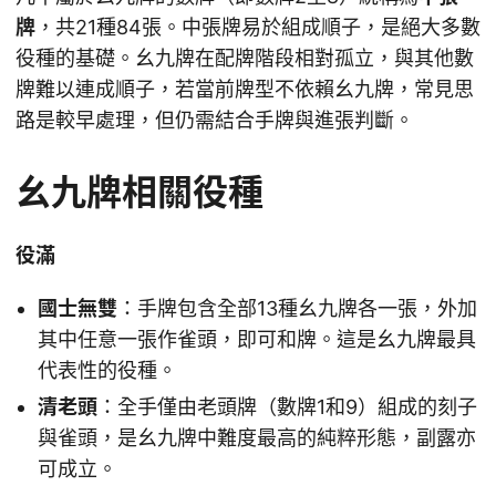
牌
，共21種84張。中張牌易於組成順子，是絕大多數
役種的基礎。幺九牌在配牌階段相對孤立，與其他數
牌難以連成順子，若當前牌型不依賴幺九牌，常見思
路是較早處理，但仍需結合手牌與進張判斷。
幺九牌相關役種
役滿
國士無雙
：手牌包含全部13種幺九牌各一張，外加
其中任意一張作雀頭，即可和牌。這是幺九牌最具
代表性的役種。
清老頭
：全手僅由老頭牌（數牌1和9）組成的刻子
與雀頭，是幺九牌中難度最高的純粹形態，副露亦
可成立。