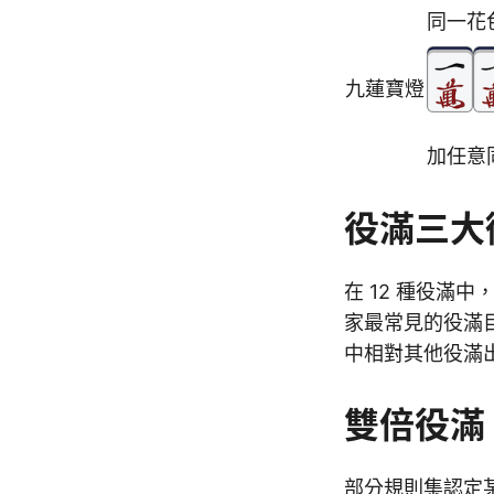
同一花
九蓮寶燈
加任意
役滿三大
在 12 種役滿中
家最常見的役滿
中相對其他役滿
雙倍役滿
部分規則集認定