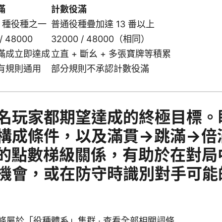
滿
計數役滿
2 種役種之一
普通役種疊加達 13 番以上
/ 48000
32000 / 48000（相同）
滿成立即達成
立直 + 斷幺 + 多張寶牌等積累
有規則通用
部分規則不承認計數役滿
名玩家都期望達成的終極目標。瞭
構成條件，以及滿貫→跳滿→倍
的點數梯級關係，有助於在對局
機會，或在防守時識別對手可能
條屬於「
役種體系
」集群 ·
查看全部相關詞條