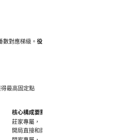
番數對應梯級。
役
獲得最高固定點
核心構成要點
莊家專屬，
開局直接和牌
閒家專屬，