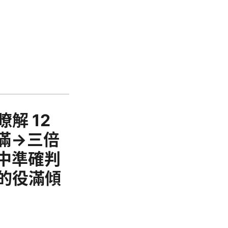
解 12
滿→三倍
中準確判
的役滿傾