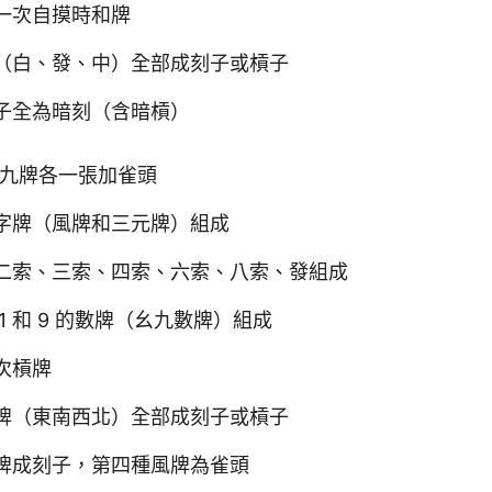
一次自摸時和牌
（白、發、中）全部成刻子或槓子
子全為暗刻（含暗槓）
種幺九牌各一張加雀頭
字牌（風牌和三元牌）組成
二索、三索、四索、六索、八索、發組成
1 和 9 的數牌（幺九數牌）組成
次槓牌
牌（東南西北）全部成刻子或槓子
牌成刻子，第四種風牌為雀頭