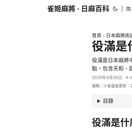
雀姬麻將 · 日麻百科
|
简
首頁
日本麻將術
»
役滿是
役滿是日本麻將中
點。包含天和、
2026年4月29日
·
4 m
編輯：小雀
最後更新：20
目錄
役滿是什