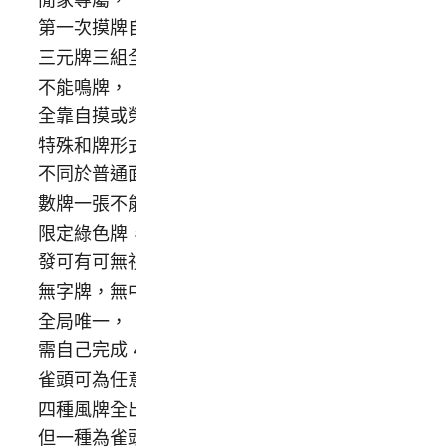
第一次摸牌自摸成立
三元牌三組全覆蓋
不能鳴牌，
全靠自摸或榮和單騎
特殊和牌形式，
不同於普通面子構成
數牌一張不能有
限定綠色牌，
發可有可無視規則
無字牌，無中間數牌
全局唯一，
需自己完成 4 次槓
雀頭可為任意牌
四種風牌全出現，
但一種為雀頭