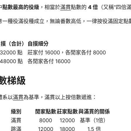
中
點數最高的役級
，相當於
滿貫
點數的
4 倍
（又稱"四倍滿
意一種役滿役種成立，無論番數高低，一律按役滿固定點
自摸（合計）
自摸細分
32000 點
莊家付 16000，各閒家各付 8000
48000 點
各閒家各付 16000
數梯級
體系以
滿貫
為基準，滿貫以上按倍數遞進：
級別
閒家點數
莊家點數
與滿貫的關係
滿貫
8000
12000
基準（1倍）
跳滿
12000
18000
1.5 倍