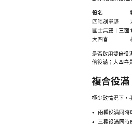
役名
四暗刻單騎
國士無雙十三面
大四喜
是否啟用雙倍役
倍役滿；大四喜
複合役滿
極少數情況下，
兩種役滿同時成
三種役滿同時成