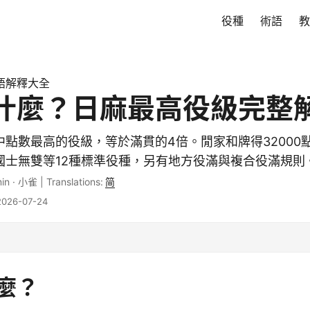
役種
術語
教
語解釋大全
什麼？日麻最高役級完整
點數最高的役級，等於滿貫的4倍。閒家和牌得32000點
國士無雙等12種標準役種，另有地方役滿與複合役滿規則
in
·
小雀
|
Translations:
简
26-07-24
麼？