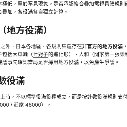
率極低，屬於罕見現象。是否承認複合疊加需視具體規則
合疊加，各役滿各自獨立計算。
（地方役滿）
役滿之外，日本各地區、各規則集還存在
非官方的地方役滿
子包括大車輪（
七對子
的進化形）、人和（閒家第一張榮
建議事先確認當局是否採用地方役滿，以免產生爭議。
數役滿
番以上時，不以標準役滿役種成立，而是按
計數役滿
規則支
00 / 莊家 48000）。