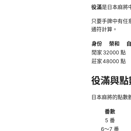
役滿
是日本麻將
只要手牌中有任
通符計算。
身份
榮和
閒家
32000 點
莊家
48000 點
役滿與點
日本麻將的點數
番數
5 番
6～7 番