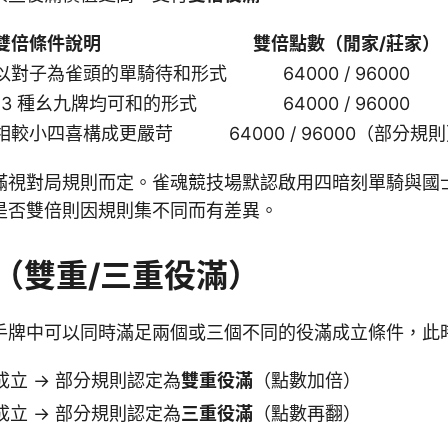
雙倍條件說明
雙倍點數（閒家/莊家）
以對子為雀頭的單騎待和形式
64000 / 96000
13 種幺九牌均可和的形式
64000 / 96000
相較小四喜構成更嚴苛
64000 / 96000（部分規
滿視對局規則而定。雀魂競技場默認啟用四暗刻單騎與國
是否雙倍則因規則集不同而有差異。
（雙重/三重役滿）
手牌中可以同時滿足兩個或三個不同的役滿成立條件，此
立 → 部分規則認定為
雙重役滿
（點數加倍）
立 → 部分規則認定為
三重役滿
（點數再翻）