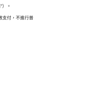
"）。
數支付，不進行普