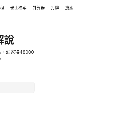
程
雀士檔案
計算器
打牌
搜索
解說
、莊家得48000
。