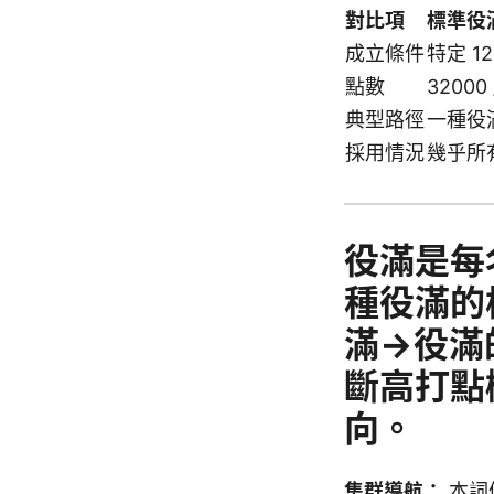
對比項
標準役
成立條件
特定 1
點數
32000 
典型路徑
一種役
採用情況
幾乎所
役滿是每
種役滿的
滿→役滿
斷高打點
向。
集群導航：
本詞