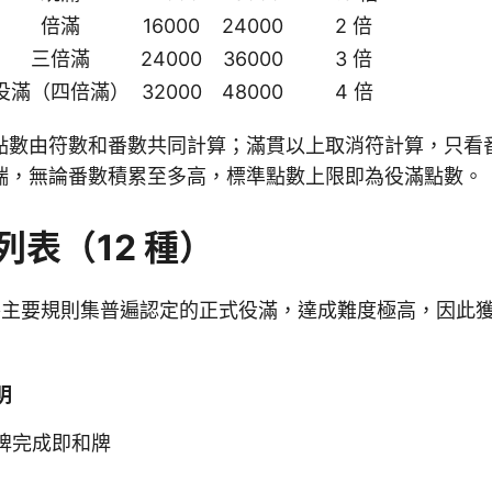
倍滿
16000
24000
2 倍
三倍滿
24000
36000
3 倍
役滿（四倍滿）
32000
48000
4 倍
點數由符數和番數共同計算；滿貫以上取消符計算，只看
端，無論番數積累至多高，標準點數上限即為役滿點數。
列表（12 種）
被各主要規則集普遍認定的正式役滿，達成難度極高，因此
明
牌完成即和牌