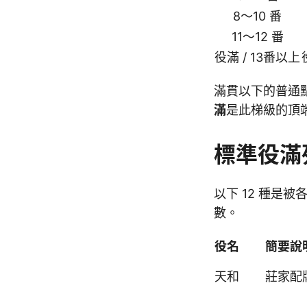
8～10 番
11～12 番
役滿 / 13番以上
滿貫以下的普通
滿
是此梯級的頂
標準役滿
以下 12 種是
數。
役名
簡要說
天和
莊家配