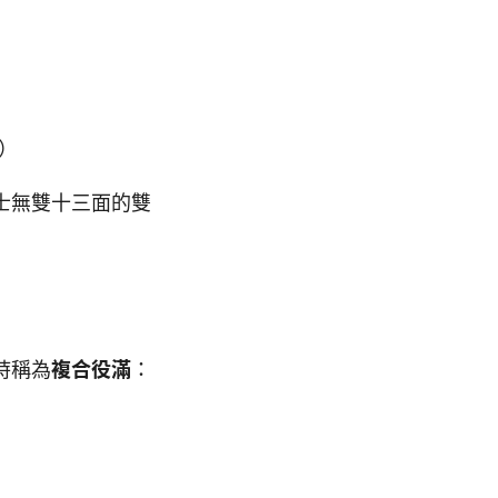
則）
士無雙十三面的雙
時稱為
複合役滿
：