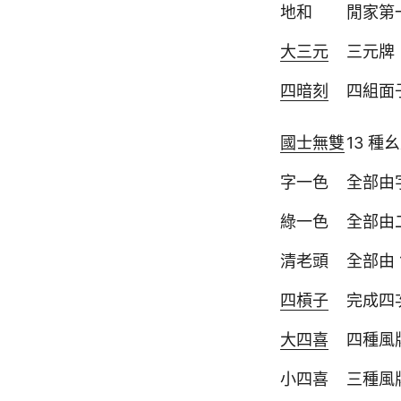
地和
閒家第
大三元
三元牌
四暗刻
四組面
國士無雙
13 
字一色
全部由
綠一色
全部由
清老頭
全部由 
四槓子
完成四
大四喜
四種風
小四喜
三種風