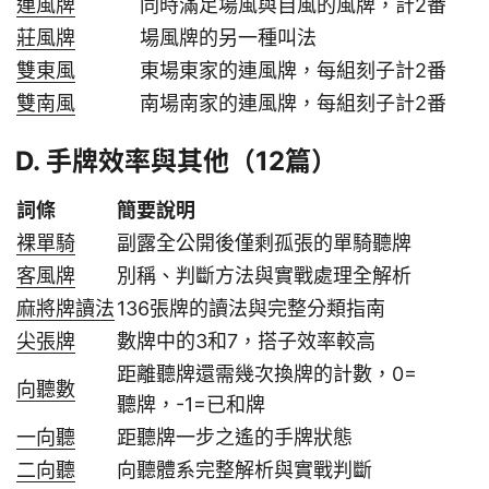
連風牌
同時滿足場風與自風的風牌，計2番
莊風牌
場風牌的另一種叫法
雙東風
東場東家的連風牌，每組刻子計2番
雙南風
南場南家的連風牌，每組刻子計2番
D. 手牌效率與其他（12篇）
詞條
簡要說明
裸單騎
副露全公開後僅剩孤張的單騎聽牌
客風牌
別稱、判斷方法與實戰處理全解析
麻將牌讀法
136張牌的讀法與完整分類指南
尖張牌
數牌中的3和7，搭子效率較高
距離聽牌還需幾次換牌的計數，0=
向聽數
聽牌，-1=已和牌
一向聽
距聽牌一步之遙的手牌狀態
二向聽
向聽體系完整解析與實戰判斷