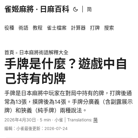
雀姬麻將 · 日麻百科
|
简
役種
術語
教程
雀士檔案
計算器
打牌
搜索
首頁
日本麻將術語解釋大全
»
手牌是什麼？遊戲中自
己持有的牌
手牌是日本麻將中玩家在對局中持有的牌，打牌後通
常為13張，摸牌後為14張。手牌分廣義（含副露展示
牌）和狹義（純手牌）兩種說法。
2026年4月30日
·
5 min
·
小雀
|
Translations:
简
編輯：小雀
最後更新：2026-07-24