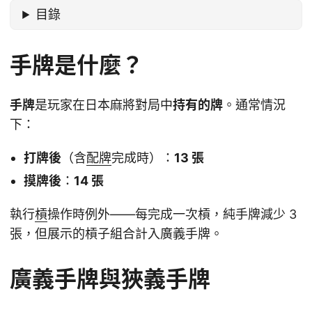
目錄
手牌是什麼？
手牌
是玩家在日本麻將對局中
持有的牌
。通常情況
下：
打牌後
（含
配牌
完成時）：
13 張
摸牌後
：
14 張
執行
槓
操作時例外——每完成一次槓，純手牌減少 3
張，但展示的槓子組合計入廣義手牌。
廣義手牌與狹義手牌