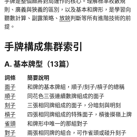
手牌是整個麻將對局運作的核心。理解標準枚數規
則、廣義與狹義的區別，以及基本和牌形，是學習向
聽數計算、副露策略、
放銃
判斷等所有進階技術的前
提。
手牌構成集群索引
A. 基本牌型（13篇）
詞條
簡要說明
面子
和牌的基本牌組，順子/刻子/槓子的總稱
順子
同花色三張連續數牌組成的面子
刻子
三張相同牌組成的面子，分暗刻與明刻
槓子
四張相同牌組成的特殊面子，槓後摸嶺上牌
雀頭
和牌形中唯一的那組對子
對子
兩張相同牌的組合，可作雀頭或碰升刻子