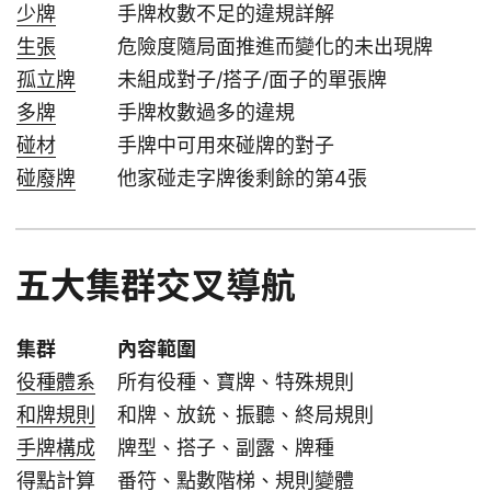
少牌
手牌枚數不足的違規詳解
生張
危險度隨局面推進而變化的未出現牌
孤立牌
未組成對子/搭子/面子的單張牌
多牌
手牌枚數過多的違規
碰材
手牌中可用來碰牌的對子
碰廢牌
他家碰走字牌後剩餘的第4張
五大集群交叉導航
集群
內容範圍
役種體系
所有役種、寶牌、特殊規則
和牌規則
和牌、放銃、振聽、終局規則
手牌構成
牌型、搭子、副露、牌種
得點計算
番符、點數階梯、規則變體