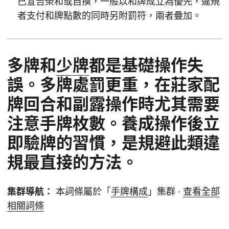
已宣告榮和或自摸，一般以和牌成立為優先，違規
者支付和牌點數的同時另附罰符，兩者疊加。
多牌和
少牌
都是基礎操作失
誤。多牌處罰更重，在莊家配
牌回合和副露操作時尤其需要
注意手牌枚數。養成操作後立
即驗牌的習慣，是規避此類違
規最直接的方法。
集群導航：
本詞條屬於「
手牌構成
」集群 ·
查看全部
相關詞條