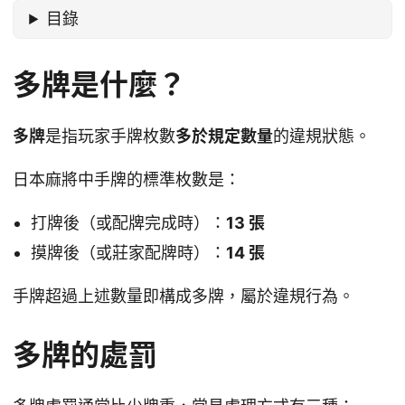
目錄
多牌是什麼？
多牌
是指玩家手牌枚數
多於規定數量
的違規狀態。
日本麻將中手牌的標準枚數是：
打牌後（或配牌完成時）：
13 張
摸牌後（或莊家配牌時）：
14 張
手牌超過上述數量即構成多牌，屬於違規行為。
多牌的處罰