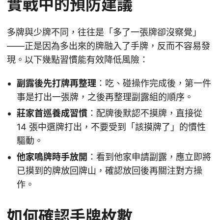
實戰中的預防建議
多牌與少牌不同，往往是「多了一張牌卻沒察覺」
——正是因為多出來的牌融入了手牌，反而不容易發
現。以下幾點習慣能有效降低風險：
副露後先打牌再整理
：吃、碰操作完成後，第一件
事是打出一張牌，之後再整理副露組的順序。
莊家首巡養成習慣
：配牌後默認不摸牌，直接從
14 張中選牌打出，不要受到「該摸牌了」的慣性
驅動。
他家鳴牌時手放開
：看到他家申請副露，應立即將
已摸到的牌放回牌山，確認放回後再關注對方操
作。
如何確認手牌枚數