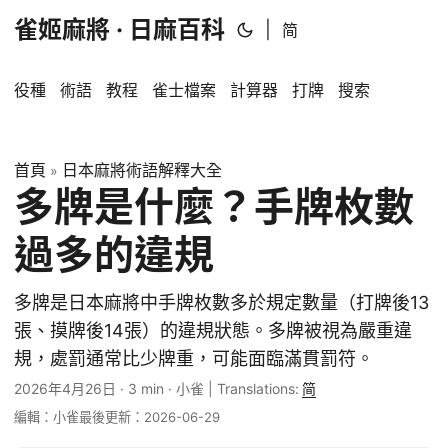
雀姬麻將 · 日麻百科
|
简
役種
術語
教程
雀士檔案
計算器
打牌
搜索
首頁
日本麻將術語解釋大全
»
多牌是什麼？手牌枚數
過多的違規
多牌是日本麻將中手牌枚數多於規定數量（打牌後13
張、摸牌後14張）的違規狀態。多牌被視為嚴重違
規，處罰通常比少牌重，可能面臨滿貫罰符。
2026年4月26日
·
3 min
·
小雀
|
Translations:
简
編輯：小雀
最後更新：2026-06-29