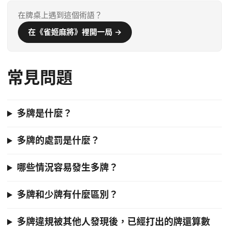
在牌桌上遇到這個術語？
在《雀姬麻將》裡開一局 →
常見問題
多牌是什麼？
多牌的處罰是什麼？
哪些情況容易發生多牌？
多牌和少牌有什麼區別？
多牌違規被其他人發現後，已經打出的牌還算數