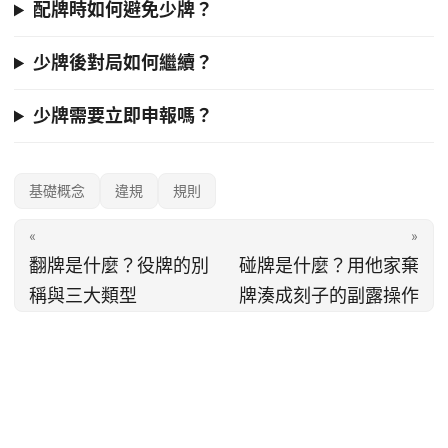
配牌時如何避免少牌？
少牌後對局如何繼續？
少牌需要立即申報嗎？
基礎概念
違規
規則
«
»
翻牌是什麼？役牌的別
碰牌是什麼？用他家棄
稱與三大類型
牌湊成刻子的副露操作
© 2026 雀姬麻將 · 日麻百科｜
雀姬麻将