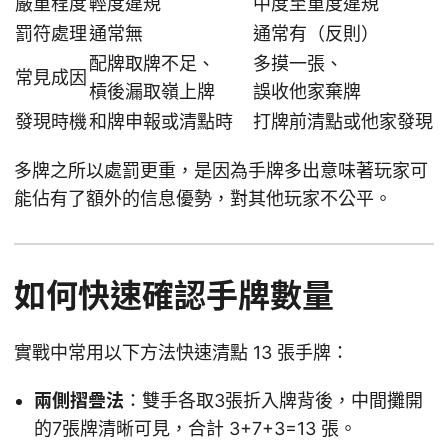
嚴重程度
輕度違規
中度至重度違規
罰符處理
通常無
通常有（反則）
配牌取牌不足、
多摸一張、
常見成因
槓後漏取嶺上牌
誤收他家棄牌
發現時機
和牌申報或清點時
打牌前清點或他家發現
多牌之所以處罰更重，是因為手牌多出意味著玩家可
能佔有了額外的信息優勢，對其他玩家不公平。
如何快速確認手牌數量
實戰中常用以下方法快速清點 13 張手牌：
兩側摺疊法
：雙手各取3張折入牌背後，中間攤開
的7張牌清晰可見，合計 3+7+3=13 張。