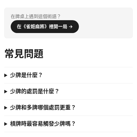
在牌桌上遇到這個術語？
在《雀姬麻將》裡開一局 →
常見問題
少牌是什麼？
少牌的處罰是什麼？
少牌和多牌哪個處罰更重？
槓牌時最容易觸發少牌嗎？