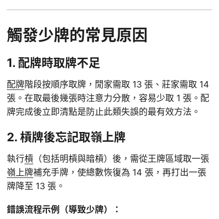
觸發少牌的常見原因
1. 配牌時取牌不足
配牌
階段按順序取牌，閒家需取 13 張、莊家需取 14
張。在取最後幾張時注意力分散，容易少取 1 張。配
牌完成後立即清點是防止此類失誤的最有效方法。
2. 槓牌後忘記取嶺上牌
執行
槓
（包括明槓與暗槓）後，需從王牌區域取一張
嶺上牌
補充手牌，使總數恢復為 14 張，再打出一張
牌降至 13 張。
錯誤流程示例（導致少牌）：