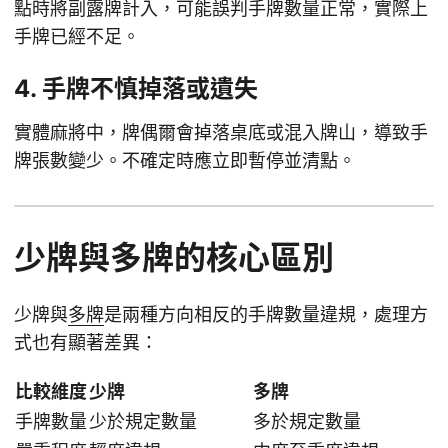
點時將副露牌計入，可能誤判手牌數量正常，實際上
手牌已經不足。
4. 手牌不慎掉落或遺失
實體麻將中，牌偶爾會掉落桌底或混入牌山，導致手
牌張數變少。不確定時應立即暫停並清點。
少牌與多牌的核心區別
少牌與
多牌
是兩種方向相反的手牌數量違規，處理方
式也有顯著差異：
比較維度
少牌
多牌
手牌數量
少於規定數量
多於規定數量