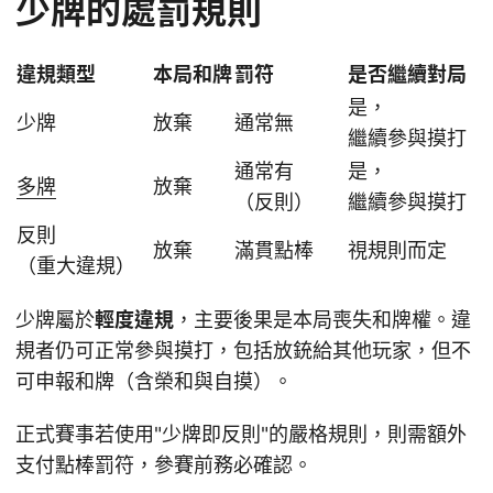
少牌的處罰規則
違規類型
本局和牌
罰符
是否繼續對局
是，
少牌
放棄
通常無
繼續參與摸打
通常有
是，
多牌
放棄
（反則）
繼續參與摸打
反則
放棄
滿貫點棒
視規則而定
（重大違規）
少牌屬於
輕度違規
，主要後果是本局喪失和牌權。違
規者仍可正常參與摸打，包括放銃給其他玩家，但不
可申報和牌（含榮和與自摸）。
正式賽事若使用"少牌即反則"的嚴格規則，則需額外
支付點棒罰符，參賽前務必確認。