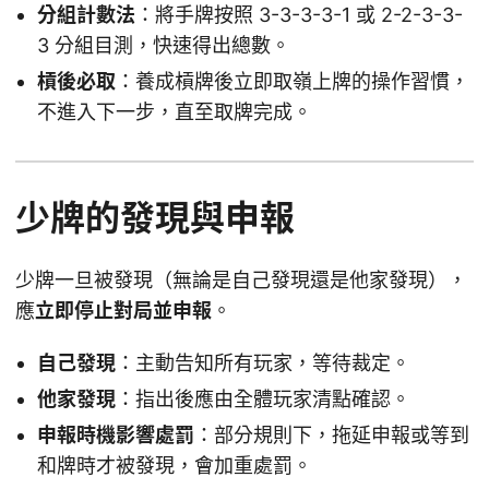
分組計數法
：將手牌按照 3-3-3-3-1 或 2-2-3-3-
3 分組目測，快速得出總數。
槓後必取
：養成槓牌後立即取嶺上牌的操作習慣，
不進入下一步，直至取牌完成。
少牌的發現與申報
少牌一旦被發現（無論是自己發現還是他家發現），
應
立即停止對局並申報
。
自己發現
：主動告知所有玩家，等待裁定。
他家發現
：指出後應由全體玩家清點確認。
申報時機影響處罰
：部分規則下，拖延申報或等到
和牌時才被發現，會加重處罰。