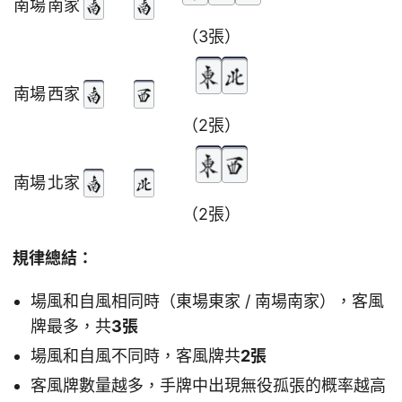
南場
南家
（3張）
南場
西家
（2張）
南場
北家
（2張）
規律總結：
場風和自風相同時（東場東家 / 南場南家），客風
牌最多，共
3張
場風和自風不同時，客風牌共
2張
客風牌數量越多，手牌中出現無役孤張的概率越高