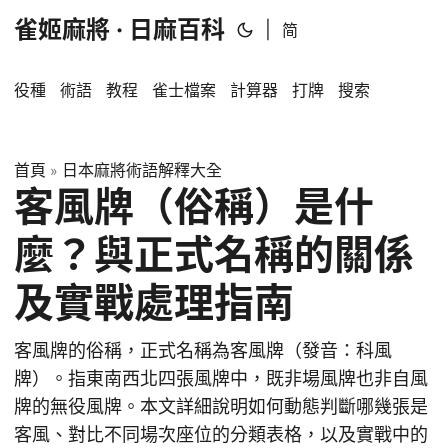
雀姬麻將 · 日麻百科
|
简
役種
術語
教程
雀士檔案
計算器
打牌
搜索
首頁
日本麻將術語解釋大全
»
客風牌（俗稱）是什
麼？與正式名稱的關係
及實戰處理指南
客風牌的俗稱，正式名稱為客風牌（發音：科風
牌）。指東南西北四張風牌中，既非場風牌也非自風
牌的無役風牌。本文詳細說明如何動態判斷哪幾張是
客風、對比不同場次座位的分類表格，以及實戰中的