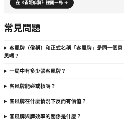
在《雀姬麻將》裡開一局 →
常見問題
客風牌（俗稱）和正式名稱「客風牌」是同一個意
思嗎？
一局中有多少張客風牌？
客風牌能碰或槓嗎？
客風牌在什麼情況下反而有價值？
客風牌與牌效率的關係是什麼？