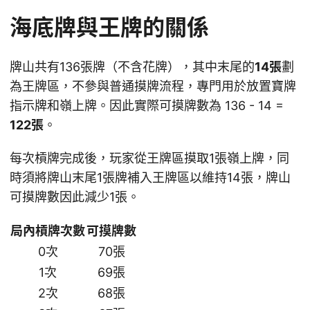
海底牌與王牌的關係
牌山共有136張牌（不含花牌），其中末尾的
14張
劃
為王牌區，不參與普通摸牌流程，專門用於放置寶牌
指示牌和嶺上牌。因此實際可摸牌數為 136 - 14 =
122張
。
每次槓牌完成後，玩家從王牌區摸取1張嶺上牌，同
時須將牌山末尾1張牌補入王牌區以維持14張，牌山
可摸牌數因此減少1張。
局內槓牌次數
可摸牌數
0次
70張
1次
69張
2次
68張