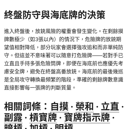
終盤防守與海底牌的決策
進入終盤後，放銃風險的權重會發生變化。在剩餘摸
牌數極少（如3張以內）的情況下，危險牌的放銃期
望值相對降低，部分玩家會選擇強攻追和而非單純防
守。但這並不意味著可以隨意打危險牌——若對手已
立直且手持多張危險筒牌，即便在海底前也應優先考
慮安全牌，避免在終盤高番放銃。海底前的最後幾巡
是全局攻守轉換最頻繁的階段，準確的剩餘牌數意識
直接影響每一張牌的判斷質量。
相關詞條：
自摸
·
榮和
·
立直
·
副露
·
槓寶牌
·
寶牌指示牌
·
暗槓
·
加槓
·
明槓