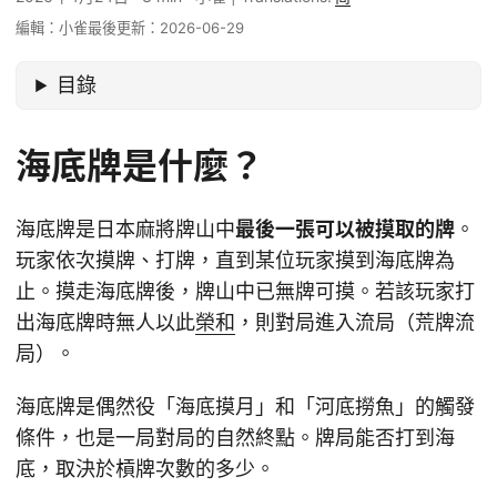
編輯：小雀
最後更新：2026-06-29
目錄
海底牌是什麼？
海底牌是日本麻將牌山中
最後一張可以被摸取的牌
。
玩家依次摸牌、打牌，直到某位玩家摸到海底牌為
止。摸走海底牌後，牌山中已無牌可摸。若該玩家打
出海底牌時無人以此
榮和
，則對局進入流局（荒牌流
局）。
海底牌是偶然役「海底摸月」和「河底撈魚」的觸發
條件，也是一局對局的自然終點。牌局能否打到海
底，取決於槓牌次數的多少。