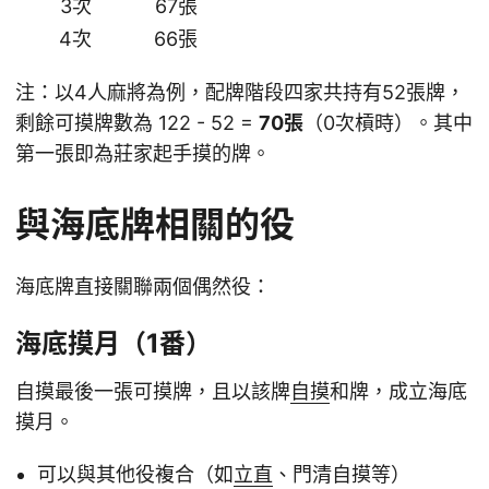
3次
67張
4次
66張
注：以4人麻將為例，配牌階段四家共持有52張牌，
剩餘可摸牌數為 122 - 52 =
70張
（0次槓時）。其中
第一張即為莊家起手摸的牌。
與海底牌相關的役
海底牌直接關聯兩個偶然役：
海底摸月（1番）
自摸最後一張可摸牌，且以該牌
自摸
和牌，成立海底
摸月。
可以與其他役複合（如
立直
、門清自摸等）