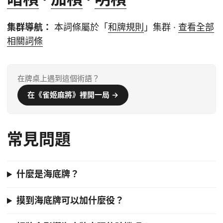
集群導航：
本詞條屬於「
和牌規則
」集群 ·
查看全部
相關詞條
在牌桌上遇到這個術語？
在《雀姬麻將》裡開一局 →
常見問題
什麼是海底牌？
摸到海底牌可以加什麼役？