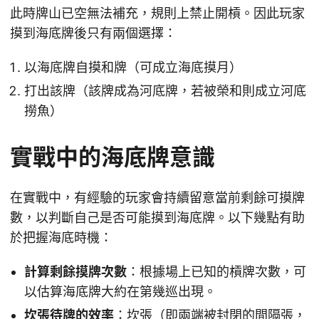
此時牌山已空無法補充，規則上禁止開槓。因此玩家
摸到海底牌後只有兩個選擇：
以海底牌自摸和牌（可成立海底摸月）
打出該牌（該牌成為河底牌，若被榮和則成立河底
撈魚）
實戰中的海底牌意識
在實戰中，有經驗的玩家會持續留意當前剩餘可摸牌
數，以判斷自己是否可能摸到海底牌。以下幾點有助
於把握海底時機：
計算剩餘摸牌次數
：根據場上已知的槓牌次數，可
以估算海底牌大約在第幾巡出現。
坎張待牌的效率
：坎張（即兩端被封閉的間隔張，