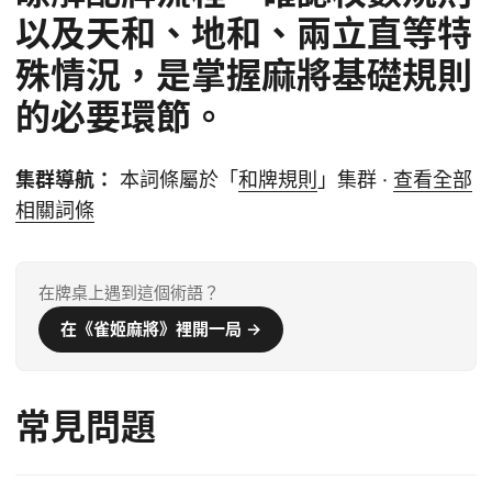
以及天和、地和、兩立直等特
殊情況，是掌握麻將基礎規則
的必要環節。
集群導航：
本詞條屬於「
和牌規則
」集群 ·
查看全部
相關詞條
在牌桌上遇到這個術語？
在《雀姬麻將》裡開一局 →
常見問題