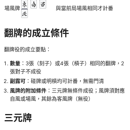
場風牌
與當前局場風相同才計番
翻牌的成立條件
翻牌役的成立要點：
數量
：3張（刻子）或4張（槓子）相同的翻牌，2
張對子不成役
副露可
：碰牌或明槓均可計番，無需門清
風牌的附加條件
：三元牌無條件成役；風牌須對應
自風或場風，其餘為客風牌（無役）
三元牌