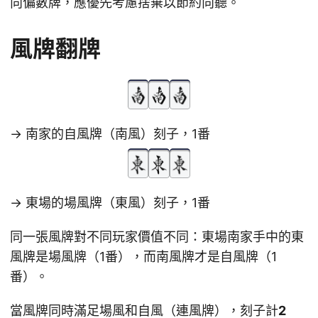
向偏數牌，應優先考慮捨棄以節約向聽。
風牌翻牌
→ 南家的自風牌（南風）刻子，1番
→ 東場的場風牌（東風）刻子，1番
同一張風牌對不同玩家價值不同：東場南家手中的東
風牌是場風牌（1番），而南風牌才是自風牌（1
番）。
當風牌同時滿足場風和自風（
連風牌
），刻子計
2