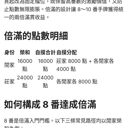
貫起改為固定檔位，既保留高番數的激勵價值，又防
止點數無限膨脹。倍滿的設計讓 8～10 番手牌獲得統
一的兩倍滿貫收益。
倍滿的點數明細
身份
榮和
自摸合計
自摸分配
16000
16000
莊家 8000 點 + 各閒家各
閒家
點
點
4000 點
24000
24000
莊家
各閒家各 8000 點
點
點
如何構成 8 番達成倍滿
8 番是倍滿入門門檻。以下三條常見路徑均以閒家榮