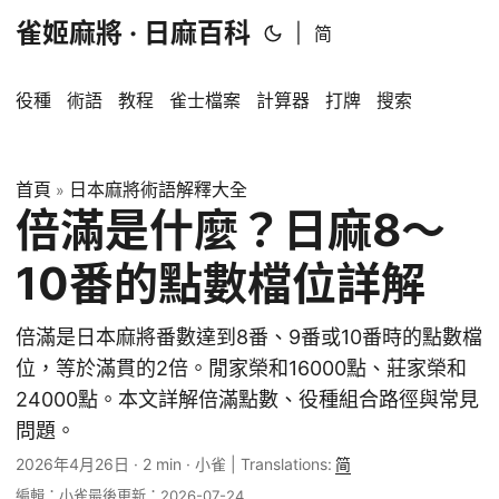
雀姬麻將 · 日麻百科
|
简
役種
術語
教程
雀士檔案
計算器
打牌
搜索
首頁
日本麻將術語解釋大全
»
倍滿是什麼？日麻8～
10番的點數檔位詳解
倍滿是日本麻將番數達到8番、9番或10番時的點數檔
位，等於滿貫的2倍。閒家榮和16000點、莊家榮和
24000點。本文詳解倍滿點數、役種組合路徑與常見
問題。
2026年4月26日
·
2 min
·
小雀
|
Translations:
简
編輯：小雀
最後更新：2026-07-24