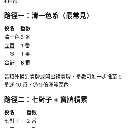
和為例：
路徑一：清一色系（最常見）
役名
番數
清一色
6 番
立直
1 番
一發
1 番
合計
8 番
若額外摸到
寶牌
或開出裡寶牌，番數可進一步推至 9
番或 10 番，仍在倍滿範圍內。
路徑二：
七對子
+ 寶牌積累
役名
番數
七對子
2 番