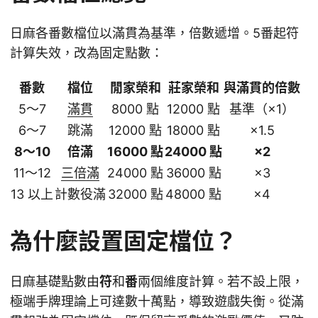
日麻各番數檔位以滿貫為基準，倍數遞增。5番起符
計算失效，改為固定點數：
番數
檔位
閒家榮和
莊家榮和
與滿貫的倍數
5～7
滿貫
8000 點
12000 點
基準（×1）
6～7
跳滿
12000 點
18000 點
×1.5
8～10
倍滿
16000 點
24000 點
×2
11～12
三倍滿
24000 點
36000 點
×3
13 以上
計數役滿
32000 點
48000 點
×4
為什麼設置固定檔位？
日麻基礎點數由
符
和
番
兩個維度計算。若不設上限，
極端手牌理論上可達數十萬點，導致遊戲失衡。從滿