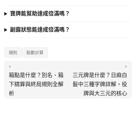
寶牌能幫助達成倍滿嗎？
副露狀態能達成倍滿嗎？
規則
點數計算
«
»
箱點是什麼？別名、箱
三元牌是什麼？日麻白
下精算與終局規則全解
髮中三種字牌詳解，役
析
牌與大三元的核心
© 2026 雀姬麻將 · 日麻百科｜
雀姬麻将