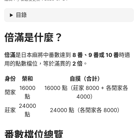
目錄
倍滿是什麼？
倍滿
是日本麻將中番數達到
8 番、9 番或 10 番
時適
用的點數檔位，等於滿貫的
2 倍
。
身份
榮和
自摸（合計）
16000
16000 點（莊家 8000 + 各閒家各
閒家
點
4000）
24000
莊家
24000 點（各閒家各 8000）
點
番數檔位總覽