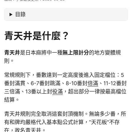
目錄
青天井是什麼？
青天井
是日本麻將中一種
無上限計分
的地方變體規
則。
常規規則下，番數達到一定高度後進入固定檔位：5
番封滿貫、6-7番封跳滿、8-10番封
倍滿
、11-12番封
三倍滿、13番以上封
役滿
，超出部分一律按最高檔位
結算。
青天井規則完全取消這套封頂機制。無論多少番，所
有和牌均嚴格代入基本點公式計算，“天花板"不存
在，故名青天井。