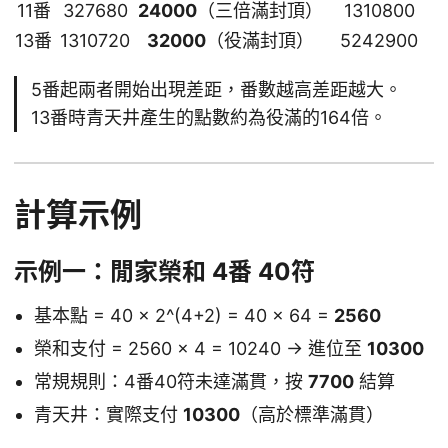
11番
327680
24000
（三倍滿封頂）
1310800
13番
1310720
32000
（役滿封頂）
5242900
5番起兩者開始出現差距，番數越高差距越大。
13番時青天井產生的點數約為役滿的164倍。
計算示例
示例一：閒家榮和 4番 40符
基本點 = 40 × 2^(4+2) = 40 × 64 =
2560
榮和支付 = 2560 × 4 = 10240 → 進位至
10300
常規規則：4番40符未達滿貫，按
7700
結算
青天井：實際支付
10300
（高於標準滿貫）