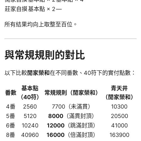
莊家自摸
基本點 × 2
—
所有結果均向上取整至百位。
與常規規則的對比
以下比較
閒家榮和
在不同番數、40符下的實付點數：
基本點
青天井
番數
常規規則（閒家榮和）
（40符）
（閒家榮和）
4番
2560
7700（未滿貫）
10300
5番
5120
8000
（滿貫封頂）
20500
6番
10240
12000
（跳滿封頂）
41000
8番
40960
16000
（倍滿封頂）
163900