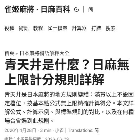
雀姬麻將 · 日麻百科
|
简
役種
術語
教程
雀士檔案
計算器
打牌
搜索
首頁
日本麻將術語解釋大全
»
青天井是什麼？日麻無
上限計分規則詳解
青天井是日本麻將的地方規則變體：滿貫以上不設固
定檔位，按基本點公式無上限精確計算得分。本文詳
解公式、計算示例、與標準規則的對比，以及在何種
場合會遇到此規則。
2026年4月28日
·
3 min
·
小雀
|
Translations:
简
編輯：小雀
最後更新：2026-06-29