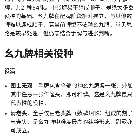
牌
，共21种84张。中张牌易于组成顺子，是绝大多数
役种的基础。幺九牌在配牌阶段相对孤立，与其他数
牌难以连成顺子，若当前牌型不依赖幺九牌，常见思
路是较早处理，但仍需结合手牌与进张判断。
幺九牌相关役种
役满
国士无双
：手牌包含全部13种幺九牌各一张，外加
其中任意一张作雀头，即可和牌。这是幺九牌最具
代表性的役种。
清老头
：全手仅由老头牌（数牌1和9）组成的刻子
与雀头，是幺九牌中难度最高的纯粹形态，副露亦
可成立。