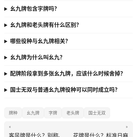
幺九牌包含字牌吗？
幺九牌和老头牌有什么区别？
哪些役种与幺九牌相关？
幺九牌为什么叫幺九？
配牌阶段拿到多张幺九牌，应该什么时候舍掉？
国士无双与普通幺九牌役种可以同时成立吗？
牌种
幺九牌
字牌
老头牌
国士无双
«
»
客风牌是什么？别称、
花牌是什么？标准日麻