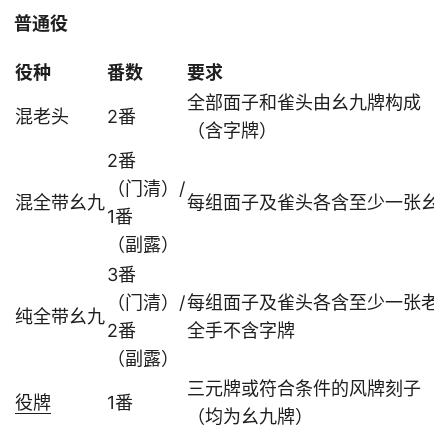
普通役
役种
番数
要求
全部面子和雀头由幺九牌构成
混老头
2番
（含字牌）
2番
（门清）/
混全带幺九
每组面子及雀头各含至少一张幺
1番
（副露）
3番
（门清）/
每组面子及雀头各含至少一张老
纯全带幺九
2番
全手不含字牌
（副露）
三元牌或符合条件的风牌刻子
役牌
1番
（均为幺九牌）