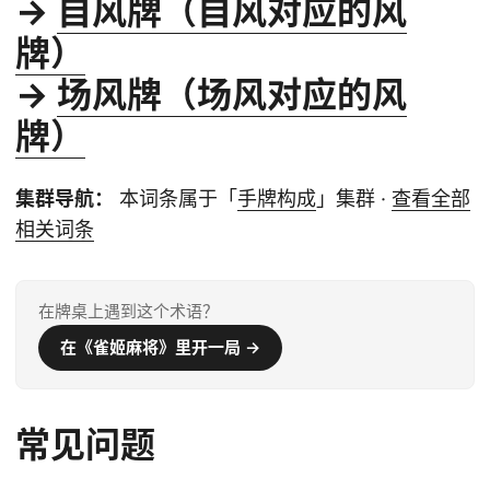
→
自风牌（自风对应的风
牌）
→
场风牌（场风对应的风
牌）
集群导航：
本词条属于「
手牌构成
」集群 ·
查看全部
相关词条
在牌桌上遇到这个术语？
在《雀姬麻将》里开一局 →
常见问题