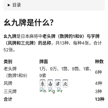
目录
幺九牌是什么？
幺九牌
是日本麻将中
老头牌（数牌的1和9）与字牌
（风牌和三元牌）的总称
，共13种、每种4张，合计
52张。
类别
牌面
种数
老头牌
1万、9万、1筒、9筒、1索、
6种
（数牌1和9）
9索
风牌
4种
三元牌
3种
合计
13种