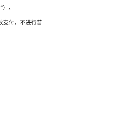
"）。
数支付，不进行普