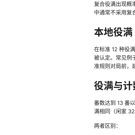
复合役满出现概
中通常不采用复
本地役满
在标准 12 种
被认定。常见例
准规则对局前，
役满与计
番数达到 13 
满相同（闲家 320
两者区别：