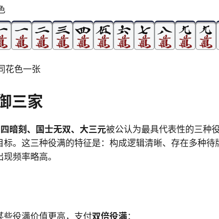
色
同花色一张
御三家
，
四暗刻、国士无双、大三元
被公认为最具代表性的三种
目标。这三种役满的特征是：构成逻辑清晰、存在多种待
出现频率略高。
某些役满价值更高，支付
双倍役满
：