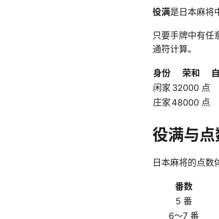
役满
是日本麻将
只要手牌中有任
通符计算。
身份
荣和
闲家
32000 点
庄家
48000 点
役满与点
日本麻将的点数
番数
5 番
6～7 番