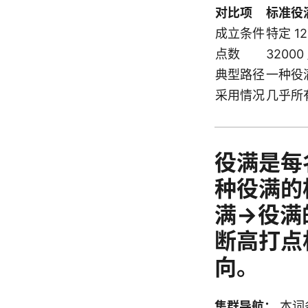
对比项
标准役
成立条件
特定 1
点数
32000 
典型路径
一种役
采用情况
几乎所
役满是每
种役满的
满→役满
断高打点
向。
集群导航：
本词