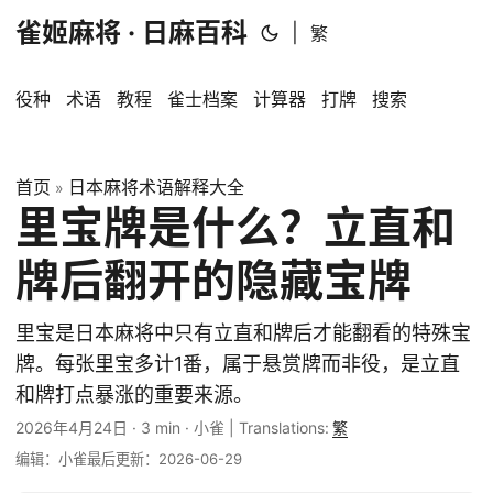
雀姬麻将 · 日麻百科
|
繁
役种
术语
教程
雀士档案
计算器
打牌
搜索
首页
日本麻将术语解释大全
»
里宝牌是什么？立直和
牌后翻开的隐藏宝牌
里宝是日本麻将中只有立直和牌后才能翻看的特殊宝
牌。每张里宝多计1番，属于悬赏牌而非役，是立直
和牌打点暴涨的重要来源。
2026年4月24日
·
3 min
·
小雀
|
Translations:
繁
编辑：小雀
最后更新：2026-06-29