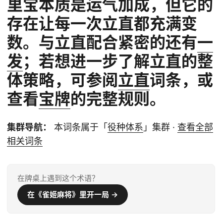
里宝本质是运气加成，但它的
存在让每一次立直都充满变
数。与立直配合紧密的还有
一
发
；若想进一步了解立直的整
体策略，可参阅
立直
词条，或
查看
宝牌
的完整规则。
集群导航：
本词条属于「
役种体系
」集群 ·
查看全部
相关词条
在牌桌上遇到这个术语？
在《雀姬麻将》里开一局 →