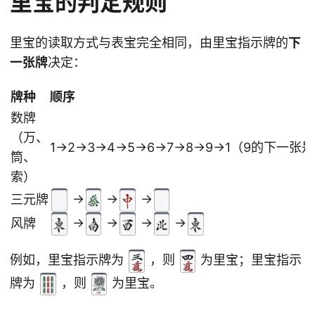
里宝的判定规则
里宝的读取方式与表宝完全相同，由里宝指示牌的
下
一张牌
决定：
牌种
顺序
数牌
（万、
1→2→3→4→5→6→7→8→9→1（9的下一张是
筒、
索）
→
→
→
三元牌
→
→
→
→
风牌
例如，里宝指示牌为
，则
为里宝；里宝指示
牌为
，则
为里宝。