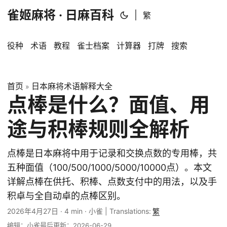
雀姬麻将 · 日麻百科
|
繁
役种
术语
教程
雀士档案
计算器
打牌
搜索
首页
日本麻将术语解释大全
»
点棒是什么？面值、用
途与积棒规则全解析
点棒是日本麻将中用于记录和交换点数的专用棒，共
五种面值（100/500/1000/5000/10000点）。本文
详解点棒在供托、积棒、点数支付中的用法，以及手
积卓与全自动卓的点棒区别。
2026年4月27日
·
4 min
·
小雀
|
Translations:
繁
编辑：小雀
最后更新：2026-06-29