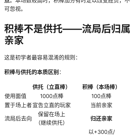
点
。本场数较高时，积棒加分有时足以改变胜负，不
可忽视。
积棒不是供托——流局后归属
亲家
这是初学者最容易混淆的规则：
积棒与供托的本质区别
：
供托（立直棒）
积棒（本场棒）
使用面值
1000点棒
100点棒
置于场上者
宣告立直的玩家
当前亲家
保留在场上
流局后去向
归还亲家
（继续供托）
以+300点/