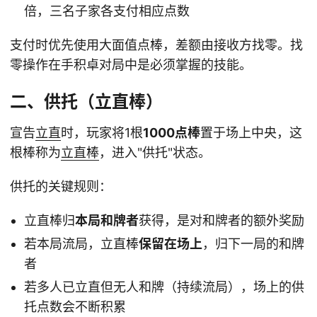
倍，三名子家各支付相应点数
支付时优先使用大面值点棒，差额由接收方找零。找
零操作在手积卓对局中是必须掌握的技能。
二、供托（立直棒）
宣告
立直
时，玩家将1根
1000点棒
置于场上中央，这
根棒称为
立直棒
，进入"供托"状态。
供托的关键规则：
立直棒归
本局和牌者
获得，是对和牌者的额外奖励
若本局流局，立直棒
保留在场上
，归下一局的和牌
者
若多人已立直但无人和牌（持续流局），场上的供
托点数会不断积累