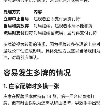
多牌处罚通常比
少牌
重，常见处理方式有三种：
处理方式
内容
立即中止当局
违规者立即支付满贯罚符
当局和牌放弃
对局继续，违规者本局不能和牌
流局时支付罚符
对局继续至流局，届时再支付罚符
多牌被视为较重的违规，因为手牌过多在理论上会对
游戏公平性造成影响。具体处理方式需以当场规则为
准，对局前应确认。
容易发生多牌的情况
1. 庄家配牌时多摸一张
庄家在
配牌
后本就持有 14 张，第一回合应直接打
牌，但有时会误以为还需从
牌山
摸牌，导致手中出现