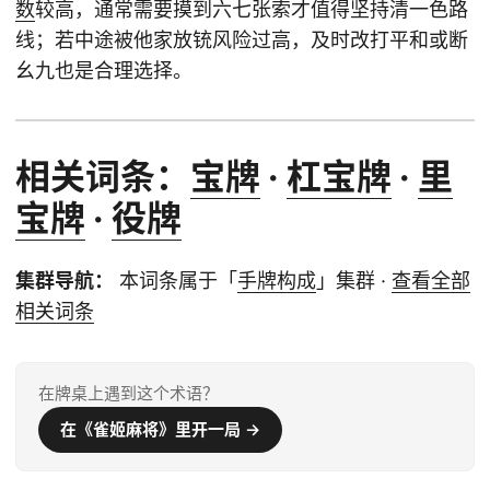
数
较高，通常需要摸到六七张索才值得坚持清一色路
线；若中途被他家放铳风险过高，及时改打平和或断
幺九也是合理选择。
相关词条：
宝牌
·
杠宝牌
·
里
宝牌
·
役牌
集群导航：
本词条属于「
手牌构成
」集群 ·
查看全部
相关词条
在牌桌上遇到这个术语？
在《雀姬麻将》里开一局 →