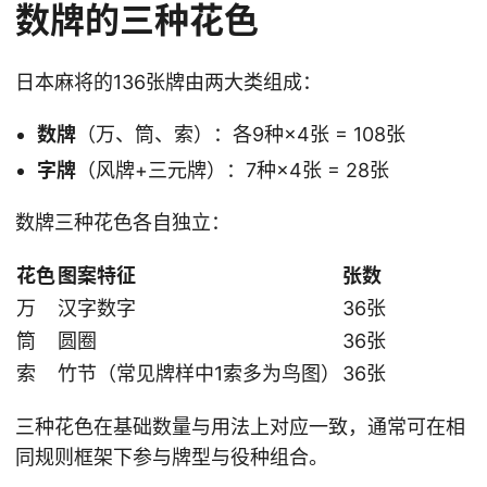
数牌的三种花色
日本麻将的136张牌由两大类组成：
数牌
（万、筒、索）：各9种×4张 = 108张
字牌
（风牌+三元牌）：7种×4张 = 28张
数牌三种花色各自独立：
花色
图案特征
张数
万
汉字数字
36张
筒
圆圈
36张
索
竹节（常见牌样中1索多为鸟图）
36张
三种花色在基础数量与用法上对应一致，通常可在相
同规则框架下参与牌型与役种组合。