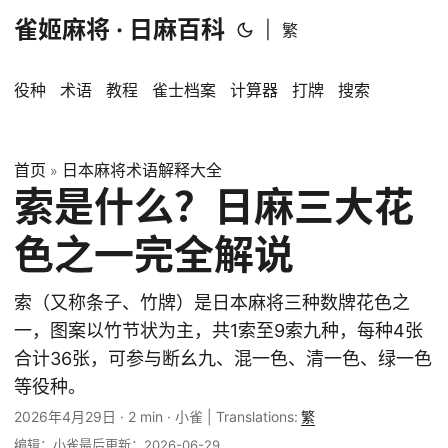
雀姬麻将 · 日麻百科
|
繁
役种
术语
教程
雀士档案
计算器
打牌
搜索
首页
日本麻将术语解释大全
»
索是什么？日麻三大花
色之一完全解说
索（又称条子、竹牌）是日本麻将三种数牌花色之
一，图案以竹节状为主，共1索至9索九种，每种4张
合计36张，可参与断幺九、混一色、清一色、绿一色
等役种。
2026年4月29日
·
2 min
·
小雀
|
Translations:
繁
编辑：小雀
最后更新：2026-06-29