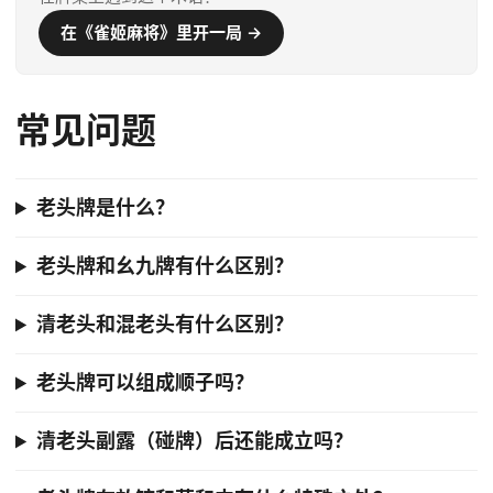
在《雀姬麻将》里开一局 →
常见问题
老头牌是什么？
老头牌和幺九牌有什么区别？
清老头和混老头有什么区别？
老头牌可以组成顺子吗？
清老头副露（碰牌）后还能成立吗？