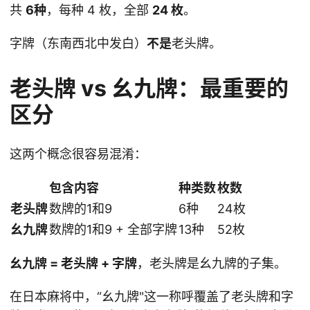
共
6种
，每种 4 枚，全部
24 枚
。
字牌（东南西北中发白）
不是
老头牌。
老头牌 vs 幺九牌：最重要的
区分
这两个概念很容易混淆：
包含内容
种类数
枚数
老头牌
数牌的1和9
6种
24枚
幺九牌
数牌的1和9 + 全部字牌
13种
52枚
幺九牌 = 老头牌 + 字牌
，老头牌是幺九牌的子集。
在日本麻将中，“幺九牌"这一称呼覆盖了老头牌和字