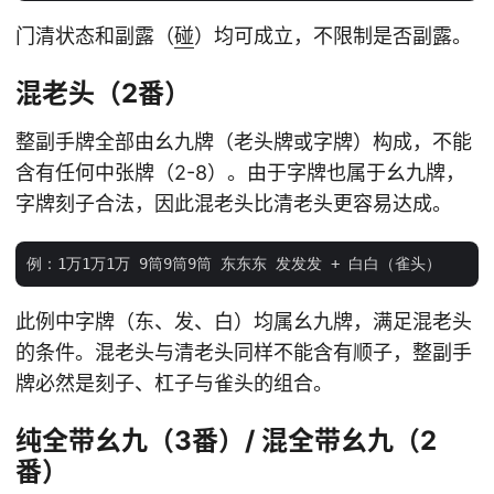
门清状态和副露（
碰
）均可成立，不限制是否副露。
混老头（2番）
整副手牌全部由幺九牌（老头牌或字牌）构成，不能
含有任何中张牌（2-8）。由于字牌也属于幺九牌，
字牌刻子合法，因此混老头比清老头更容易达成。
此例中字牌（东、发、白）均属幺九牌，满足混老头
的条件。混老头与清老头同样不能含有顺子，整副手
牌必然是刻子、杠子与雀头的组合。
纯全带幺九（3番）/ 混全带幺九（2
番）