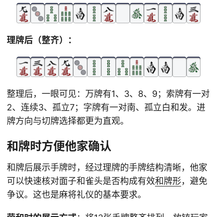
理牌后（整齐）：
整理后，一眼可见：万牌有1、3、8、9；索牌有一对
2、连续3、孤立7；字牌有一对南、孤立白和发。进
牌方向与切牌选择都更为直观。
和牌时方便他家确认
和牌后展示手牌时，经过理牌的手牌结构清晰，他家
可以快速核对面子和雀头是否构成有效
和牌形
，避免
争议。这也是麻将礼仪的基本要求。