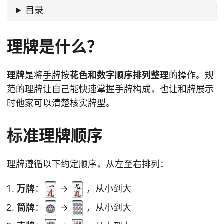
目录
理牌是什么？
理牌
是将
手牌
按
花色和数字顺序排列整理
的操作。规
范的理牌让自己能快速掌握手牌构成，也让和牌展示
时他家可以清楚核实牌型。
标准理牌顺序
理牌遵循以下约定顺序，从左至右排列：
万牌
：
→
，从小到大
筒牌
：
→
，从小到大