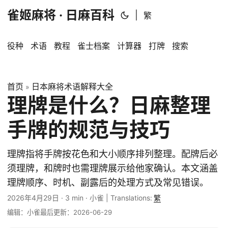
雀姬麻将 · 日麻百科
|
繁
役种
术语
教程
雀士档案
计算器
打牌
搜索
首页
日本麻将术语解释大全
»
理牌是什么？日麻整理
手牌的规范与技巧
理牌指将手牌按花色和大小顺序排列整理。配牌后必
须理牌，和牌时也需理牌展示给他家确认。本文涵盖
理牌顺序、时机、副露后的处理方式及常见错误。
2026年4月29日
·
3 min
·
小雀
|
Translations:
繁
编辑：小雀
最后更新：2026-06-29