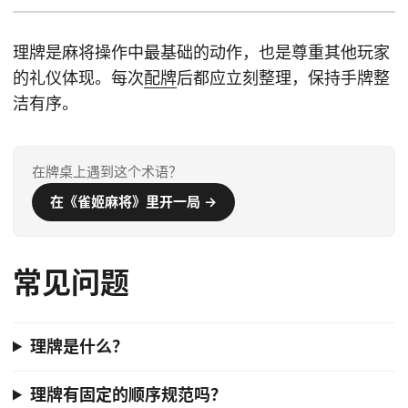
理牌是麻将操作中最基础的动作，也是尊重其他玩家
的礼仪体现。每次
配牌
后都应立刻整理，保持手牌整
洁有序。
在牌桌上遇到这个术语？
在《雀姬麻将》里开一局 →
常见问题
理牌是什么？
理牌有固定的顺序规范吗？