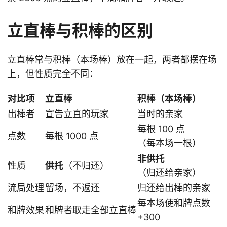
立直棒与积棒的区别
立直棒常与积棒（本场棒）放在一起，两者都摆在场
上，但性质完全不同：
对比项
立直棒
积棒（本场棒）
出棒者
宣告立直的玩家
当时的亲家
每根 100 点
点数
每根 1000 点
（每本场一根）
非供托
性质
供托
（不归还）
（归还给亲家）
流局处理
留场，不返还
归还给出棒的亲家
每本场使和牌点数
和牌效果
和牌者取走全部立直棒
+300