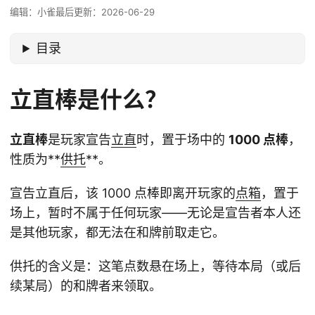
编辑：小雀
最后更新：2026-06-29
目录
立直棒是什么？
立直棒
是玩家宣告
立直
时，置于场中的
1000 点棒
，
性质为**
供托
**。
宣告立直后，该 1000 点棒即离开玩家的
点箱
，置于
场上，暂时不属于任何玩家——无论是宣告者本人还
是其他玩家，都无法在和牌前取走它。
供托的含义是：这笔点数悬在场上，等待本局（或后
续某局）的和牌者来领取。