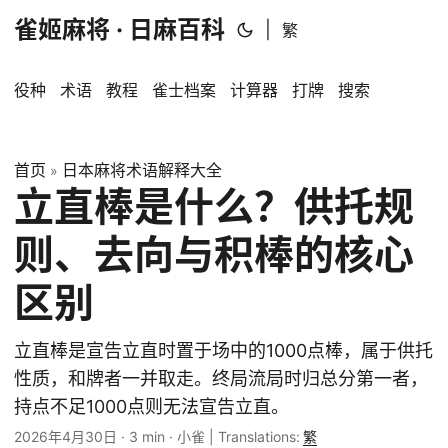
雀姬麻将 · 日麻百科
|
繁
役种
术语
教程
雀士档案
计算器
打牌
搜索
首页
日本麻将术语解释大全
»
立直棒是什么？供托规
则、去向与积棒的核心
区别
立直棒是宣告立直时置于场中的1000点棒，属于供托
性质，和牌者一并取走。终局流局时归总分第一者，
持点不足1000点则无法宣告立直。
2026年4月30日
·
3 min
·
小雀
|
Translations:
繁