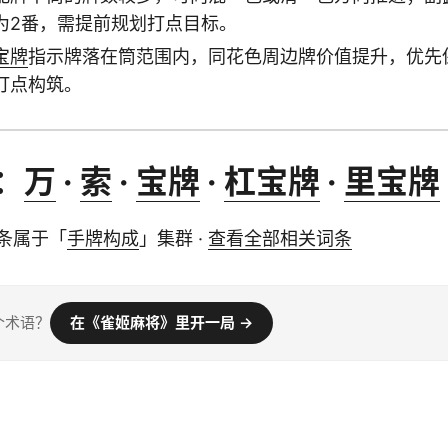
为2番，需提前规划打点目标。
宝牌
指示牌落在筒范围内，同花色周边牌价值提升，优先
打点构筑。
：
万
·
索
·
宝牌
·
杠宝牌
·
里宝牌
条属于「
手牌构成
」集群 ·
查看全部相关词条
个术语？
在《雀姬麻将》里开一局 →