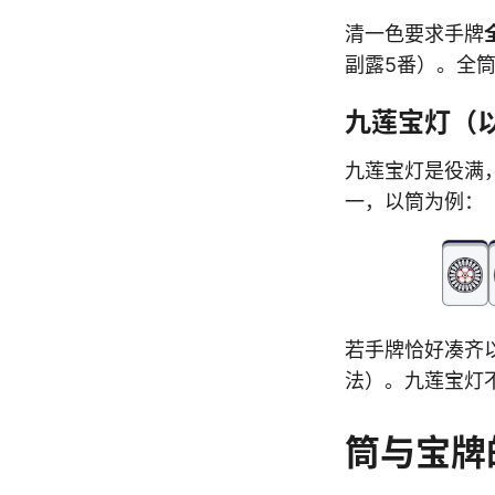
清一色要求手牌
副露5番）。全
九莲宝灯（
九莲宝灯是役满，
一，以筒为例：
若手牌恰好凑齐
法）。九莲宝灯
筒与宝牌