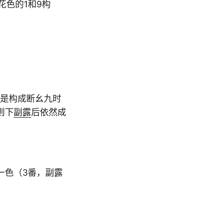
花色的1和9构
，是构成断幺九时
则下
副露
后依然成
一色（3番，副露