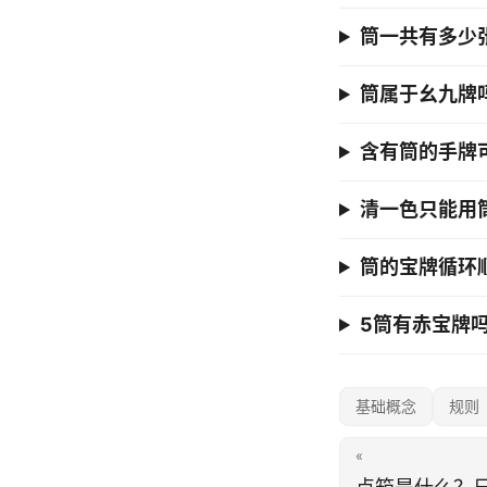
筒一共有多少
筒属于幺九牌
含有筒的手牌
清一色只能用
筒的宝牌循环
5筒有赤宝牌
基础概念
规则
«