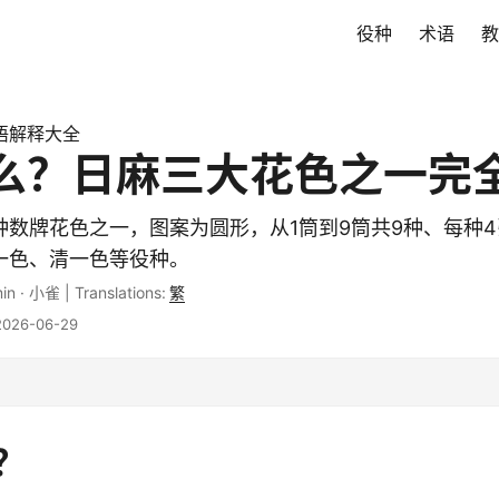
役种
术语
教
语解释大全
么？日麻三大花色之一完
数牌花色之一，图案为圆形，从1筒到9筒共9种、每种4
一色、清一色等役种。
in
·
小雀
|
Translations:
繁
26-06-29
？