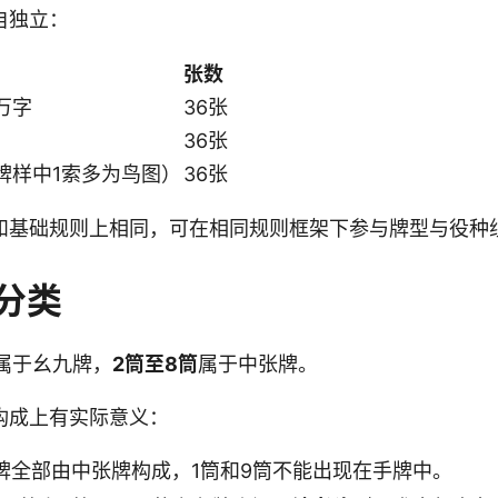
自独立：
张数
万字
36张
36张
牌样中1索多为鸟图）
36张
和基础规则上相同，可在相同规则框架下参与牌型与役种
分类
属于幺九牌，
2筒至8筒
属于中张牌。
构成上有实际意义：
牌全部由中张牌构成，1筒和9筒不能出现在手牌中。