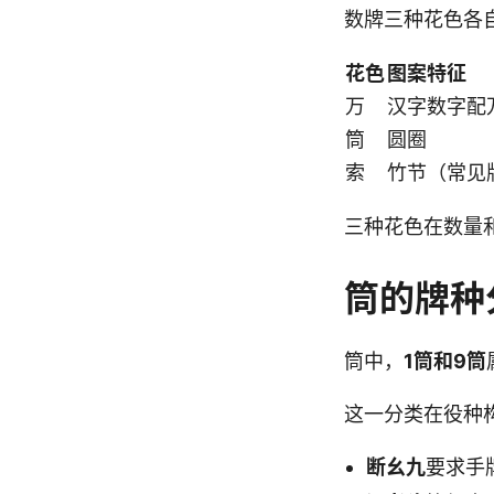
数牌三种花色各
花色
图案特征
万
汉字数字配
筒
圆圈
索
竹节（常见
三种花色在数量
筒的牌种
筒中，
1筒和9筒
这一分类在役种
断幺九
要求手