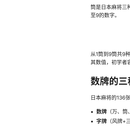
筒是日本麻将三
至9的数字。
从1筒到9筒共9
其数值，初学者
数牌的三
日本麻将的136
数牌
（万、筒、
字牌
（风牌+三