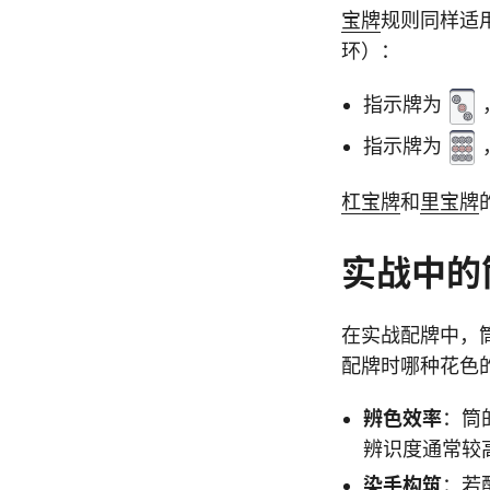
宝牌
规则同样适
环）：
指示牌为
指示牌为
杠宝牌
和
里宝牌
实战中的
在实战配牌中，
配牌时哪种花色
辨色效率
：筒
辨识度通常较
染手构筑
：若