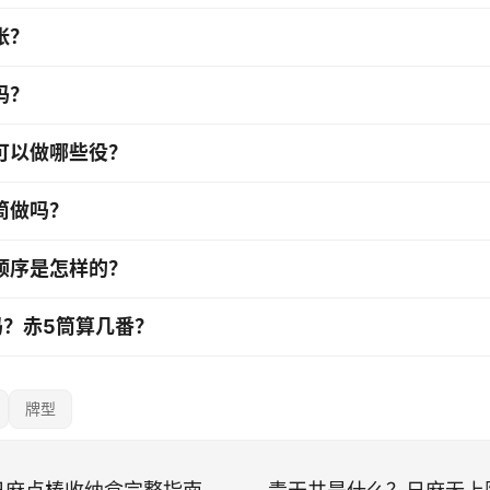
张？
吗？
可以做哪些役？
筒做吗？
顺序是怎样的？
吗？赤5筒算几番？
牌型