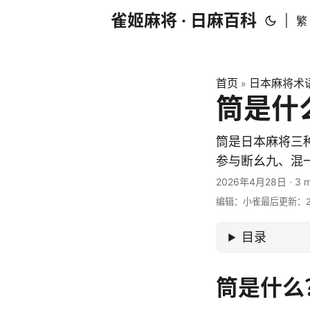
雀姬麻将 · 日麻百科
|
繁
首页
日本麻将术
»
筒是什
筒是日本麻将三种
参与断幺九、混
2026年4月28日
·
3 m
编辑：小雀
最后更新：20
目录
筒是什么