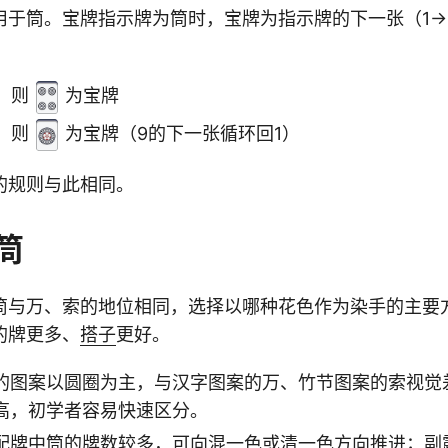
用于筒。宝牌指示牌为筒时，宝牌为指示牌的下一张（1→2
，则
为宝牌
，则
为宝牌（9的下一张循环回1）
的规则与此相同。
筒
筒与万、索的地位相同，选择以哪种花色作为染手的主要
的牌更多、
搭子
更好。
的图案以圆圈为主，与汉字图案的万、竹节图案的索视觉
高，初学者容易快速区分。
配牌中筒的牌数较多，可向混一色或清一色方向推进；副