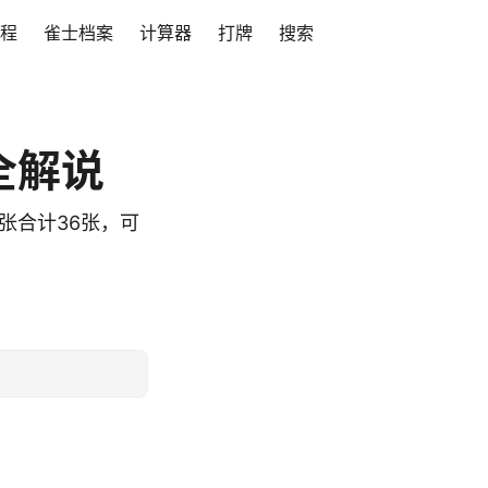
程
雀士档案
计算器
打牌
搜索
全解说
张合计36张，可