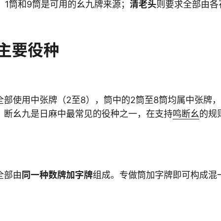
，1筒和9筒是可用的幺九牌来源；
清老头
则要求全部由各
。
主要役种
全部使用中张牌（2至8），筒中的2筒至8筒均属中张牌
。断幺九是日麻中最常见的役种之一，在支持
鸣断幺
的规
全部由
同一种数牌加字牌
组成。专做筒加字牌即可构成混