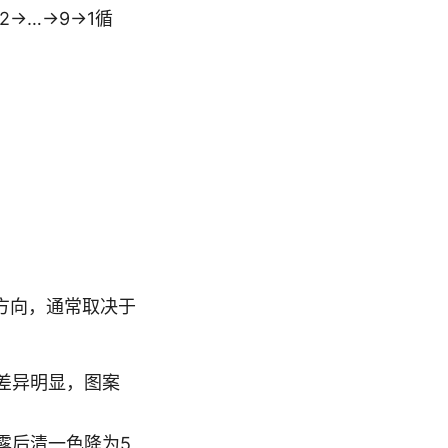
→…→9→1循
方向，通常取决于
差异明显，图案
露后清一色降为5