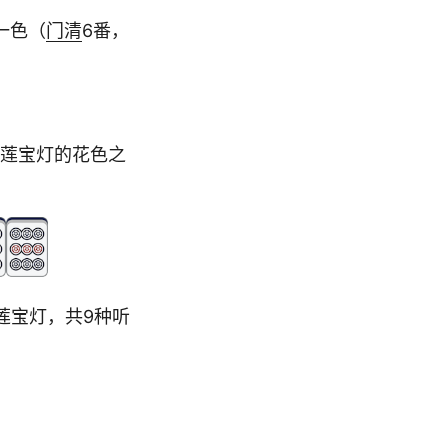
一色（
门清
6番，
九莲宝灯的花色之
莲宝灯，共9种听