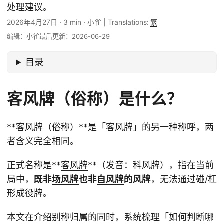
处理建议。
2026年4月27日
·
3 min
·
小雀
|
Translations:
繁
编辑：小雀
最后更新：2026-06-29
目录
客风牌（俗称）是什么？
**客风牌（俗称）**是「客风牌」的另一种称呼，两
者含义完全相同。
正式名称是**
客风牌
**（发音：科风牌），指在当前
局中，
既非
场风牌
也非
自风牌
的风牌
，无法通过碰/杠
形成役牌。
本文在介绍别称归属的同时，系统梳理「如何判断哪