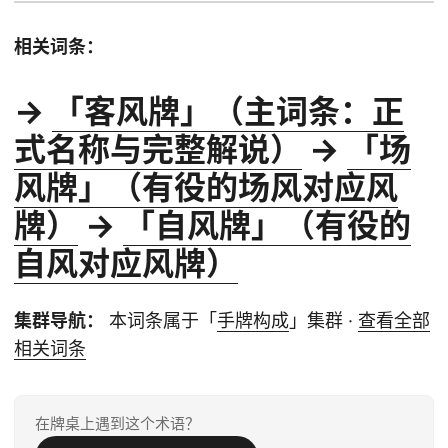
相关词条：
→
「客风牌」（主词条：正
式名称与完整解说）
→
「场
风牌」（有役的场风对应风
牌）
→
「自风牌」（有役的
自风对应风牌）
集群导航：
本词条属于「
手牌构成
」集群 ·
查看全部
相关词条
在牌桌上遇到这个术语？