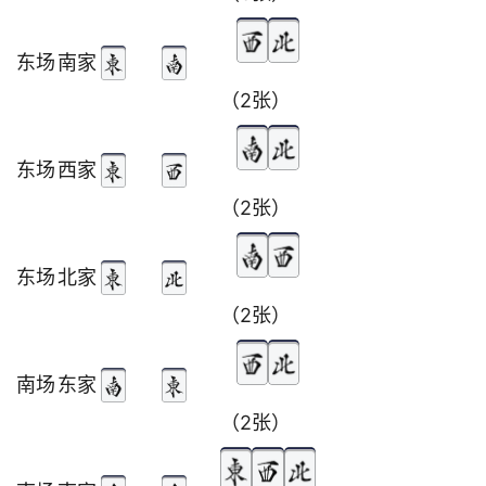
东场
南家
（2张）
东场
西家
（2张）
东场
北家
（2张）
南场
东家
（2张）