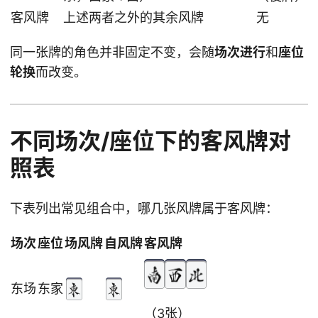
客风牌
上述两者之外的其余风牌
无
同一张牌的角色并非固定不变，会随
场次进行
和
座位
轮换
而改变。
不同场次/座位下的客风牌对
照表
下表列出常见组合中，哪几张风牌属于客风牌：
场次
座位
场风牌
自风牌
客风牌
东场
东家
（3张）