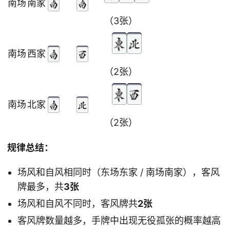
南场
南家
（3张）
南场
西家
（2张）
南场
北家
（2张）
规律总结：
场风和自风相同时（东场东家 / 南场南家），客风
牌最多，共
3张
场风和自风不同时，客风牌共
2张
客风牌数量越多，手牌中出现无役孤张的概率越高