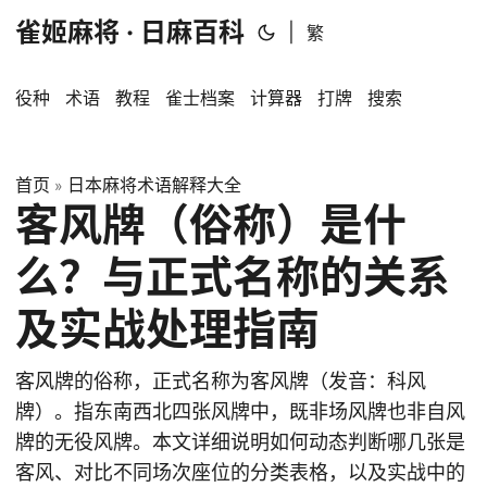
雀姬麻将 · 日麻百科
|
繁
役种
术语
教程
雀士档案
计算器
打牌
搜索
首页
日本麻将术语解释大全
»
客风牌（俗称）是什
么？与正式名称的关系
及实战处理指南
客风牌的俗称，正式名称为客风牌（发音：科风
牌）。指东南西北四张风牌中，既非场风牌也非自风
牌的无役风牌。本文详细说明如何动态判断哪几张是
客风、对比不同场次座位的分类表格，以及实战中的