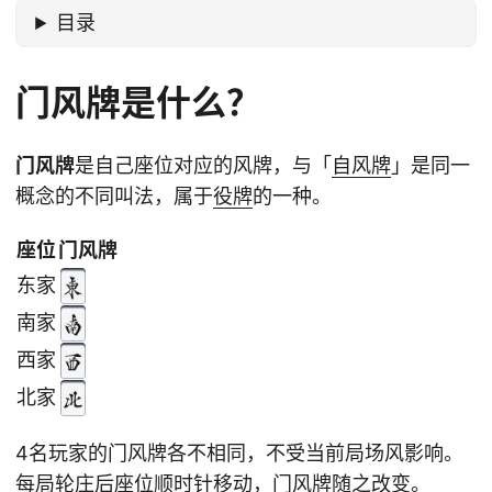
目录
门风牌是什么？
门风牌
是自己座位对应的风牌，与「
自风牌
」是同一
概念的不同叫法，属于
役牌
的一种。
座位
门风牌
东家
南家
西家
北家
4名玩家的门风牌各不相同，不受当前局场风影响。
每局轮庄后座位顺时针移动，门风牌随之改变。