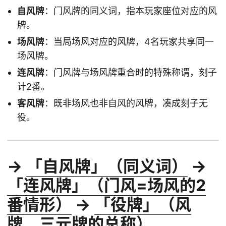
自风牌
：门风牌的同义词，指本玩家座位对应的风
牌。
场风牌
：当局场风对应的风牌，4名玩家共享同一
场风牌。
连风牌
：门风牌与场风牌重合时的特殊称谓，刻子
计2番。
客风牌
：既非场风也非自风的风牌，凑成刻子无
役。
→
「自风牌」（同义词）
→
「连风牌」（门风=场风的2
番情形）
→
「役牌」（风
牌、三元牌的总称）