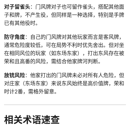
对子留雀头
：门风牌对子也可留作雀头，搭配其他面
子和牌，不产生役，但同样是一种选择，特别是手牌
已有其他役时。
防守角度
：自己的门风牌对其他玩家而言是客风牌，
通常危险度较低，可在局势不利时优先舍出。但对坐
在相同风位的玩家（如东场东家），打出东风存在被
荣和且高番的风险，需结合他家牌河判断。
放铳风险
：他家打出的门风牌未必对所有人危险，但
对庄家（东场东家）来说东风始终是高价值牌，荣和
时计2番，需格外留意。
相关术语速查