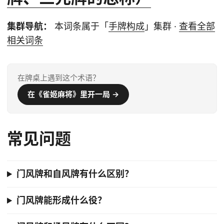
集群导航：
本词条属于「
手牌构成
」集群 ·
查看全部
相关词条
在牌桌上遇到这个术语？
在《雀姬麻将》里开一局 →
常见问题
门风牌和自风牌有什么区别？
门风牌能形成什么役？