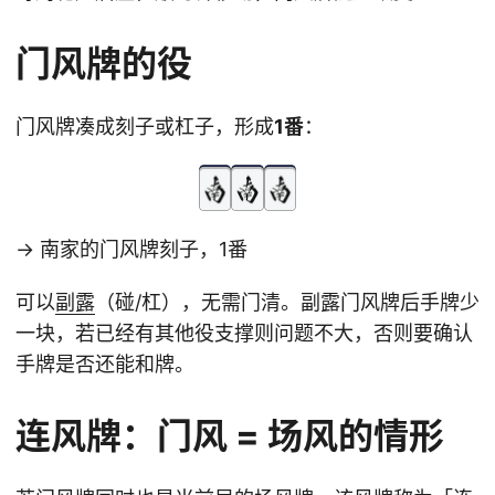
门风牌的役
门风牌凑成刻子或杠子，形成
1番
：
→ 南家的门风牌刻子，1番
可以
副露
（碰/杠），无需门清。副露门风牌后手牌少
一块，若已经有其他役支撑则问题不大，否则要确认
手牌是否还能和牌。
连风牌：门风 = 场风的情形