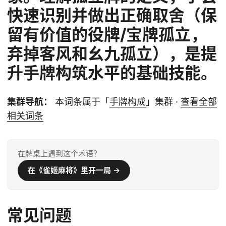
快速识别并做出正确取舍（保
留有价值的役牌/宝牌孤立，
弃掉客风和幺九孤立），是提
升手牌构筑水平的基础技能。
集群导航：
本词条属于「
手牌构成
」集群 ·
查看全部
相关词条
在牌桌上遇到这个术语？
在《雀姬麻将》里开一局 →
常见问题