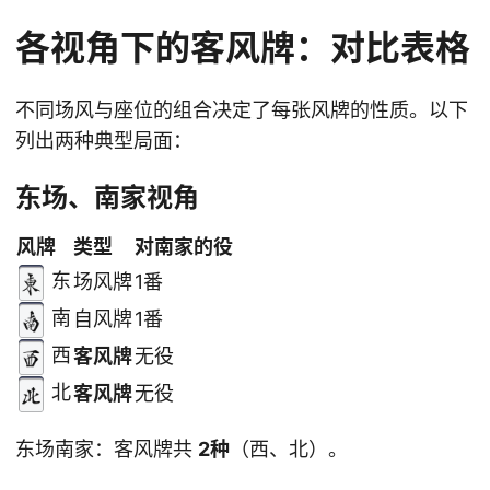
各视角下的客风牌：对比表格
不同场风与座位的组合决定了每张风牌的性质。以下
列出两种典型局面：
东场、南家视角
风牌
类型
对南家的役
东
场风牌
1番
南
自风牌
1番
西
客风牌
无役
北
客风牌
无役
东场南家：客风牌共
2种
（西、北）。