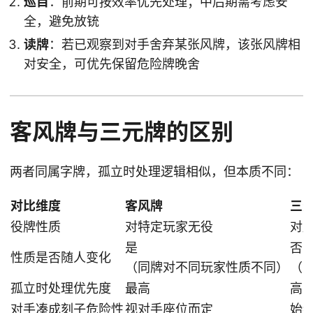
巡目
：前期可按效率优先处理；中后期需考虑安
全，避免放铳
读牌
：若已观察到对手舍弃某张风牌，该张风牌相
对安全，可优先保留危险牌晚舍
客风牌与三元牌的区别
两者同属字牌，孤立时处理逻辑相似，但本质不同：
对比维度
客风牌
三
役牌性质
对特定玩家无役
对
是
否
性质是否随人变化
（同牌对不同玩家性质不同）
（
孤立时处理优先度
最高
高
对手凑成刻子危险性
视对手座位而定
始