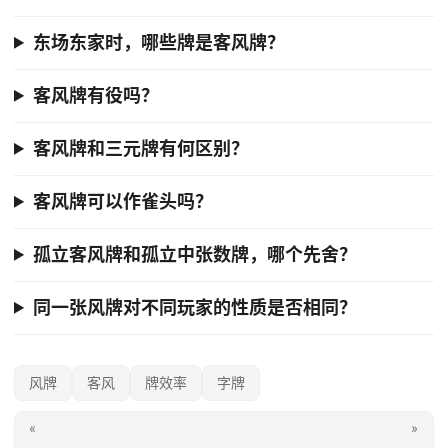
东场东家时，哪些牌是客风牌？
客风牌有役吗？
客风牌和三元牌有何区别？
客风牌可以作雀头吗？
孤立客风牌和孤立中张数牌，哪个先舍？
同一张风牌对不同玩家的性质是否相同？
风牌
客风
牌效率
字牌
«
»