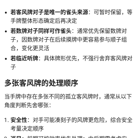
若客风牌对子是唯一的雀头来源
：可暂时保留，等
手牌整体形态确定后再决定
若数牌对子同样可作雀头
：通常优先保留数牌对
子，因数牌对子在后续摸牌中更容易参与顺子组
合，变化更灵活
若临近听牌
：具体牌形优先，不强行舍弃客风牌对
子
多张客风牌的处理顺序
当手牌中存在多张不同的孤立客风牌时，通常从以下
角度判断先舍哪张：
安全性
：对手可能凑刻子的风牌更危险，综合安全
考量决定顺序