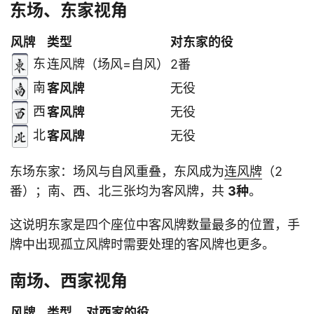
东场、东家视角
风牌
类型
对东家的役
东
连风牌（场风=自风）
2番
南
客风牌
无役
西
客风牌
无役
北
客风牌
无役
东场东家：场风与自风重叠，东风成为
连风牌
（2
番）；南、西、北三张均为客风牌，共
3种
。
这说明东家是四个座位中客风牌数量最多的位置，手
牌中出现孤立风牌时需要处理的客风牌也更多。
南场、西家视角
风牌
类型
对西家的役