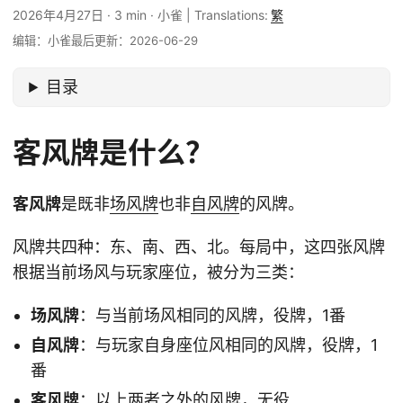
2026年4月27日
·
3 min
·
小雀
|
Translations:
繁
编辑：小雀
最后更新：2026-06-29
目录
客风牌是什么？
客风牌
是既非
场风牌
也非
自风牌
的风牌。
风牌共四种：东、南、西、北。每局中，这四张风牌
根据当前场风与玩家座位，被分为三类：
场风牌
：与当前场风相同的风牌，役牌，1番
自风牌
：与玩家自身座位风相同的风牌，役牌，1
番
客风牌
：以上两者之外的风牌，无役