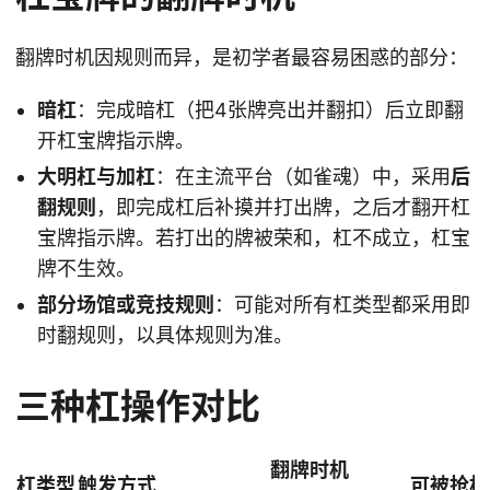
翻牌时机因规则而异，是初学者最容易困惑的部分：
暗杠
：完成暗杠（把4张牌亮出并翻扣）后立即翻
开杠宝牌指示牌。
大明杠与加杠
：在主流平台（如雀魂）中，采用
后
翻规则
，即完成杠后补摸并打出牌，之后才翻开杠
宝牌指示牌。若打出的牌被荣和，杠不成立，杠宝
牌不生效。
部分场馆或竞技规则
：可能对所有杠类型都采用即
时翻规则，以具体规则为准。
三种杠操作对比
翻牌时机
杠类型
触发方式
可被抢杠