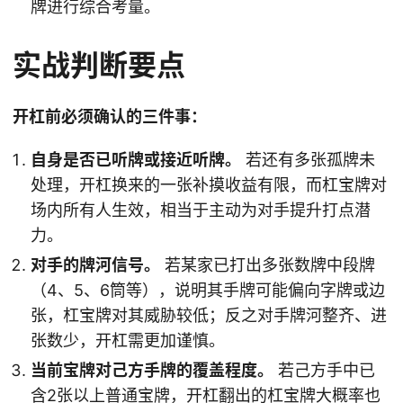
牌进行综合考量。
实战判断要点
开杠前必须确认的三件事：
自身是否已听牌或接近听牌。
若还有多张孤牌未
处理，开杠换来的一张补摸收益有限，而杠宝牌对
场内所有人生效，相当于主动为对手提升打点潜
力。
对手的牌河信号。
若某家已打出多张数牌中段牌
（4、5、6筒等），说明其手牌可能偏向字牌或边
张，杠宝牌对其威胁较低；反之对手牌河整齐、进
张数少，开杠需更加谨慎。
当前宝牌对己方手牌的覆盖程度。
若己方手中已
含2张以上普通宝牌，开杠翻出的杠宝牌大概率也