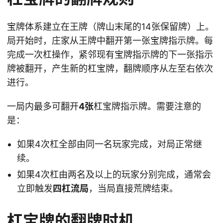
宝牌体系建立在王牌（牌山末尾的14张保留牌）上。
局开始时，庄家从王牌中翻开第一张宝牌指示牌。每
完成一次杠操作，紧邻现有宝牌指示牌的下一张指示
牌被翻开，产生新的杠宝牌，翻牌顺序从左至右依次
进行。
一局内最多可翻开
4张
杠宝牌指示牌。需要注意的
是：
如果4次杠全部由同一名玩家完成，对局正常继
续。
如果4次杠由两名及以上的玩家分别完成，通常会
立即触发
四杠流局
，当局直接荒牌结束。
杠宝牌的翻牌时机