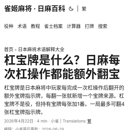
雀姬麻将 · 日麻百科
|
繁
役种
术语
教程
雀士档案
计算器
打牌
搜索
首页
日本麻将术语解释大全
»
杠宝牌是什么？日麻每
次杠操作都能额外翻宝
杠宝牌是日本麻将中玩家每完成一次杠操作后翻开的
额外宝牌指示牌，每翻一张就新增一个宝牌来源。杠
宝牌不是役，但持有宝牌每张加1番。一局最多可翻4
张杠宝牌指示牌。
2026年4月22日
·
4 min
·
小雀
|
Translations:
繁
编辑：小雀
最后更新：2026-06-29