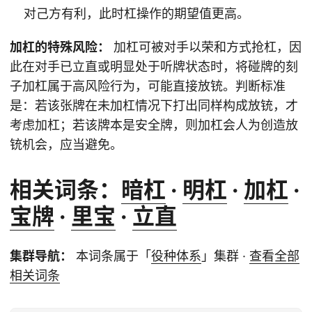
对己方有利，此时杠操作的期望值更高。
加杠的特殊风险：
加杠可被对手以荣和方式抢杠，因
此在对手已立直或明显处于听牌状态时，将碰牌的刻
子加杠属于高风险行为，可能直接放铳。判断标准
是：若该张牌在未加杠情况下打出同样构成放铳，才
考虑加杠；若该牌本是安全牌，则加杠会人为创造放
铳机会，应当避免。
相关词条：
暗杠
·
明杠
·
加杠
·
宝牌
·
里宝
·
立直
集群导航：
本词条属于「
役种体系
」集群 ·
查看全部
相关词条