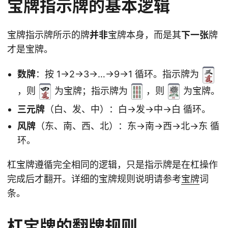
宝牌指示牌的基本逻辑
宝牌指示牌所示的牌
并非
宝牌本身，而是其
下一张
牌
才是宝牌。
数牌
：按 1→2→3→…→9→1 循环。指示牌为
，则
为宝牌；指示牌为
，则
为宝牌。
三元牌
（白、发、中）：白→发→中→白 循环。
风牌
（东、南、西、北）：东→南→西→北→东 循
环。
杠宝牌遵循完全相同的逻辑，只是指示牌是在杠操作
完成后才翻开。详细的宝牌规则说明请参考
宝牌
词
条。
杠宝牌的翻牌规则