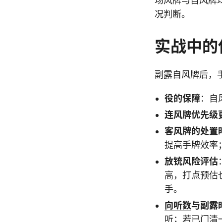
场风牌与自风牌
况判断。
实战中的
副露自风牌后，
役的保障
：自
连风牌优先级
客风牌的处置
提高手牌效率
放铳风险评估
高，打点预估
手。
向听数
与副露
听；若已门清