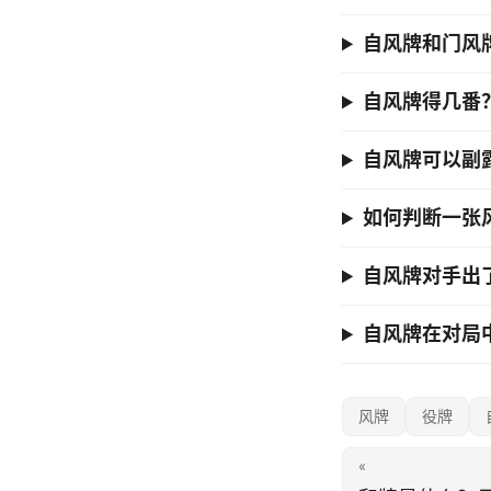
自风牌和门风
自风牌得几番
自风牌可以副
如何判断一张
自风牌对手出
自风牌在对局
风牌
役牌
«