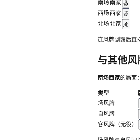
南场
南家
西场
西家
北场
北家
连风牌副露后直
与其他风
南场西家
的局面
类型
场风牌
自风牌
客风牌（无役）