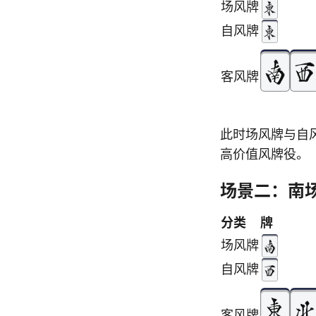
场风牌
自风牌
客风牌
此时场风牌与自
高价值风牌役。
场景二：南场 
分类
牌
场风牌
自风牌
客风牌