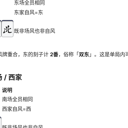
东场全员相同
东家自风=东
既非场风也非自风
风牌重合，东的刻子计
2番
，俗称「
双东
」。这是单局内
/ 西家
说明
南场全员相同
西家自风=西
既非场风也非自风