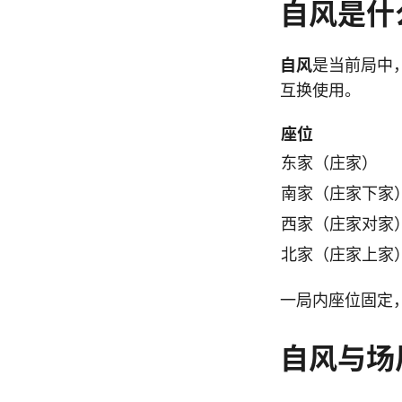
自风是什
自风
是当前局中
互换使用。
座位
东家（庄家）
南家（庄家下家
西家（庄家对家
北家（庄家上家
一局内座位固定
自风与场