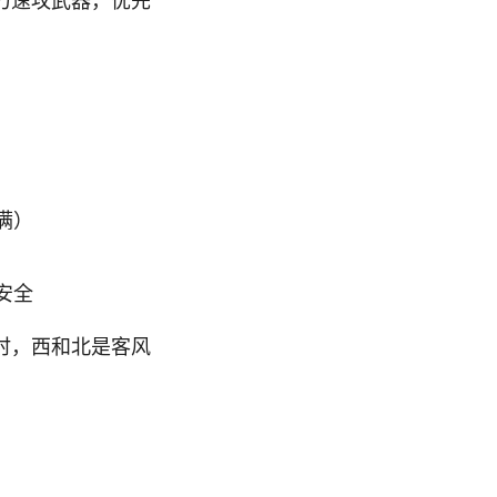
力速攻武器，优先
满）
安全
时，西和北是客风