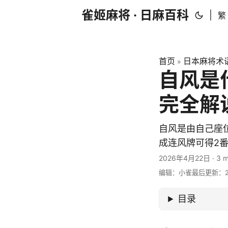
雀姬麻将 · 日麻百科
|
繁
首页
日本麻将术
»
自风是
完全解
自风是由自己座
成连风牌可得2
2026年4月22日
·
3 m
编辑：小雀
最后更新：20
目录