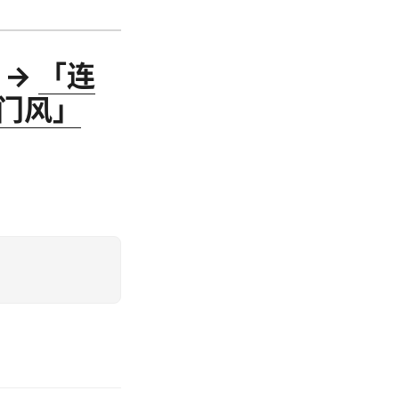
→
「连
门风」