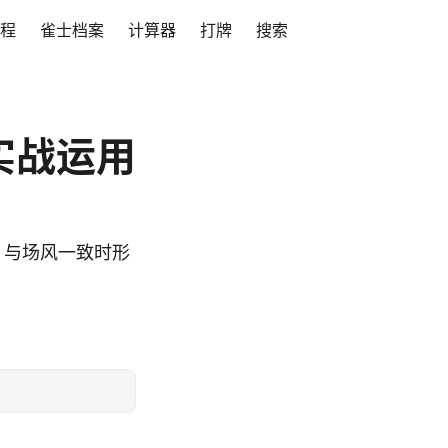
程
雀士档案
计算器
打牌
搜索
实战运用
。与场风一致时形