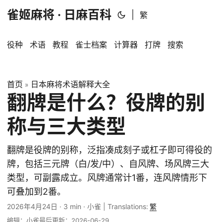
雀姬麻将 · 日麻百科
|
繁
役种
术语
教程
雀士档案
计算器
打牌
搜索
首页
日本麻将术语解释大全
»
翻牌是什么？役牌的别
称与三大类型
翻牌是役牌的别称，泛指凑成刻子或杠子即可得役的
牌，包括三元牌（白/发/中）、自风牌、场风牌三大
类型，可副露成立。风牌通常计1番，连风牌情形下
可叠加到2番。
2026年4月24日
·
3 min
·
小雀
|
Translations:
繁
编辑：小雀
最后更新：2026-06-29