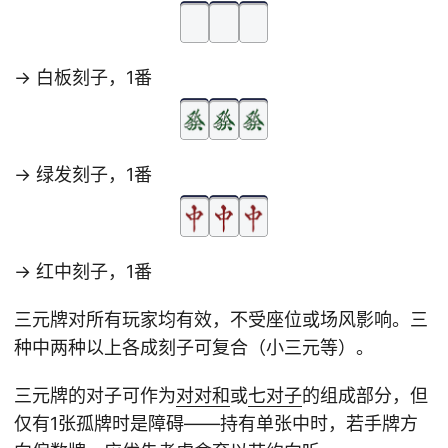
→ 白板刻子，1番
→ 绿发刻子，1番
→ 红中刻子，1番
三元牌对所有玩家均有效，不受座位或场风影响。三
种中两种以上各成刻子可复合（小三元等）。
三元牌的对子可作为
对对和
或
七对子
的组成部分，但
仅有1张孤牌时是障碍——持有单张中时，若手牌方