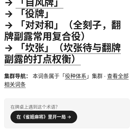
→
「自风牌」
→ 「役牌」
→ 「对对和」（全刻子，翻
牌副露常用复合役）
→
「坎张」（坎张待与翻牌
副露的打点权衡）
集群导航：
本词条属于「
役种体系
」集群 ·
查看全部
相关词条
在牌桌上遇到这个术语？
在《雀姬麻将》里开一局 →