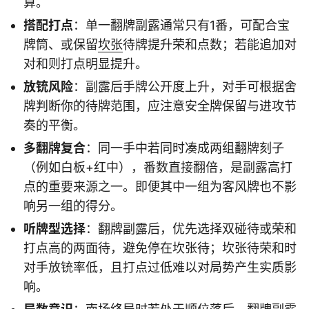
算。
搭配打点
：单一翻牌副露通常只有1番，可配合宝
牌筒、或保留
坎张
待牌提升荣和点数；若能追加对
对和则打点明显提升。
放铳风险
：副露后手牌公开度上升，对手可根据舍
牌判断你的待牌范围，应注意安全牌保留与进攻节
奏的平衡。
多翻牌复合
：同一手中若同时凑成两组翻牌刻子
（例如白板+红中），番数直接翻倍，是副露高打
点的重要来源之一。即便其中一组为客风牌也不影
响另一组的得分。
听牌型选择
：翻牌副露后，优先选择双碰待或荣和
打点高的两面待，避免停在坎张待；坎张待荣和时
对手放铳率低，且打点过低难以对局势产生实质影
响。