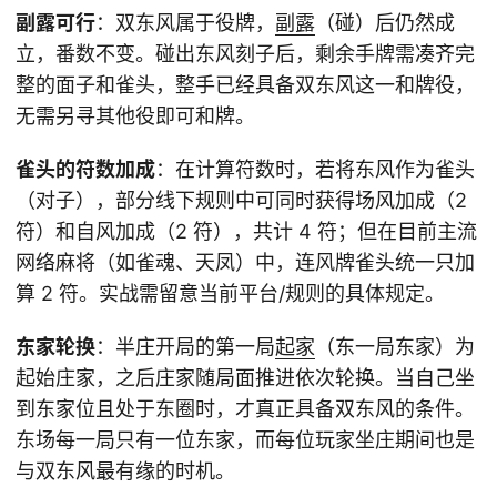
副露可行
：双东风属于役牌，
副露
（碰）后仍然成
立，番数不变。碰出东风刻子后，剩余手牌需凑齐完
整的面子和雀头，整手已经具备双东风这一和牌役，
无需另寻其他役即可和牌。
雀头的符数加成
：在计算符数时，若将东风作为雀头
（对子），部分线下规则中可同时获得场风加成（2
符）和自风加成（2 符），共计 4 符；但在目前主流
网络麻将（如雀魂、天凤）中，连风牌雀头统一只加
算 2 符。实战需留意当前平台/规则的具体规定。
东家轮换
：半庄开局的第一局
起家
（东一局东家）为
起始庄家，之后庄家随局面推进依次轮换。当自己坐
到东家位且处于东圈时，才真正具备双东风的条件。
东场每一局只有一位东家，而每位玩家坐庄期间也是
与双东风最有缘的时机。