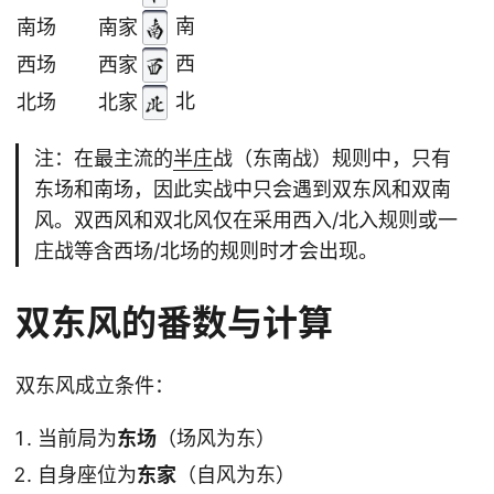
南
南场
南家
西
西场
西家
北
北场
北家
注：在最主流的
半庄
战（东南战）规则中，只有
东场和南场，因此实战中只会遇到双东风和双南
风。双西风和双北风仅在采用西入/北入规则或一
庄战等含西场/北场的规则时才会出现。
双东风的番数与计算
双东风成立条件：
当前局为
东场
（场风为东）
自身座位为
东家
（自风为东）