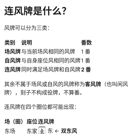
连风牌是什么？
风牌可以分为三类：
类别
说明
番数
场风牌
与当前场风相同的风牌
1 番
自风牌
与自身座位风相同的风牌
1 番
连风牌
同时满足场风牌和自风牌
2 番
其余不属于场风或自风的风牌称为
客风牌
（也叫闲风
牌），刻子不构成役牌，不算番。
连风牌在四个圈位都可能出现：
场（圈）
座位
连风牌
东 ←
双东风
东场
东家