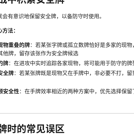
就会有意识地保留安全牌，以备防守时使用。
心方法：
现物重叠的牌
：若某张字牌或孤立数牌恰好是多家的现物
其他牌，留存该张作为安全牌候选
的牌
：在进攻中实时追踪各家现物，将可能用于防守的牌
安全牌
：若某张牌既是现物又在手牌中，非必要不打，留
顾安全性
：在手牌效率相近的两种方案中，优先选择保留
牌时的常见误区