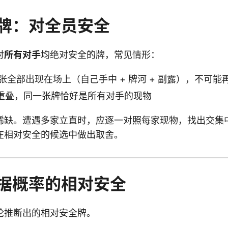
牌：对全员安全
对
所有对手
均绝对安全的牌，常见情形：
 张全部出现在场上（自己手中 + 牌河 + 副露），不可能
重叠，同一张牌恰好是所有对手的现物
稀缺。遭遇多家立直时，应逐一对照每家现物，找出交集
在相对安全的候选中做出取舍。
据概率的相对安全
论推断出的相对安全牌。