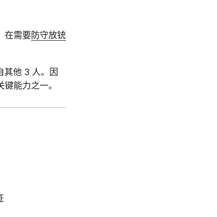
。在需要
防守放铳
其他 3 人。因
关键能力之一。
证