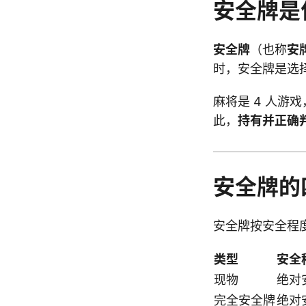
安全牌是
安全牌
（也称
安
时，安全牌是选
麻将是 4 人游
此，
持有并正确
安全牌的
安全牌按安全程
类型
安全
现物
绝对
完全安全牌
绝对