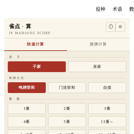
役种
术语
教
雀点
·
算
⏱
⚙
JP MAHJONG SCORE
快速计算
摆牌计算
亲 子
子家
亲家
和牌方式
鸣牌荣和
门清荣和
自摸
番 数
1番
2番
3番
4番
5番
13番～