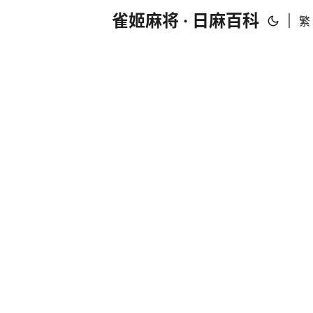
雀姬麻将 · 日麻百科
|
繁